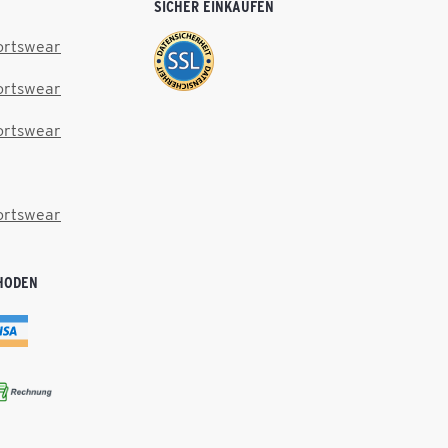
SICHER EINKAUFEN
ortswear
ortswear
ortswear
ortswear
HODEN