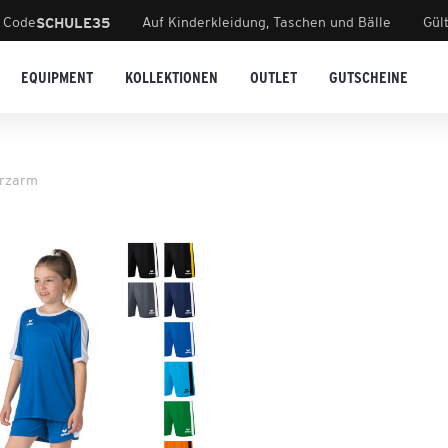
 Code
Auf Kinderkleidung, Taschen und Bälle
Gül
SCHULE35
EQUIPMENT
KOLLEKTIONEN
OUTLET
GUTSCHEINE
urzarm