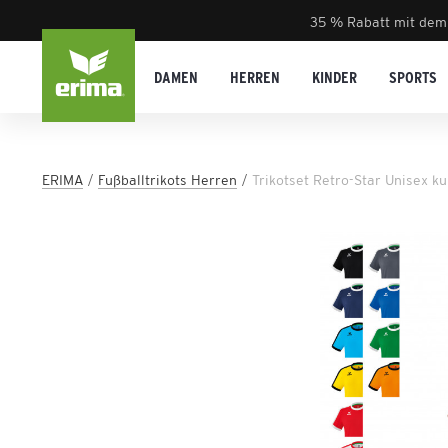
35 % Rabatt mit dem
DAMEN
HERREN
KINDER
SPORTS
ERIMA
Fußballtrikots Herren
Trikotset Retro-Star Unisex k