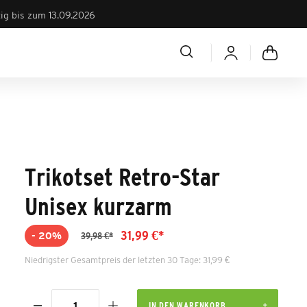
tig bis zum 13.09.2026
Trikotset Retro-Star
Unisex kurzarm
31,99 €*
- 20%
39,98 €*
Niedrigster Gesamtpreis der letzten 30 Tage: 31,99 €
IN DEN WARENKORB