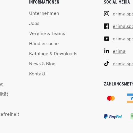
INFORMATIONEN
SOCIAL MEDIA
Unternehmen
erima.sp
Jobs
erima.sp
Vereine & Teams
erima.sp
Händlersuche
erima
Kataloge & Downloads
News & Blog
erima.sp
Kontakt
ng
ZAHLUNGSMET
lität
efreiheit