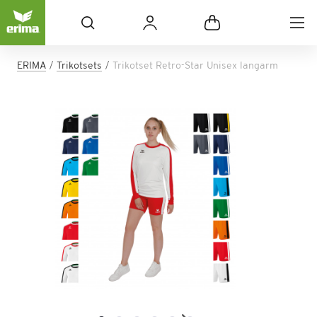
ERIMA
Trikotsets
Trikotset Retro-Star Unisex langarm