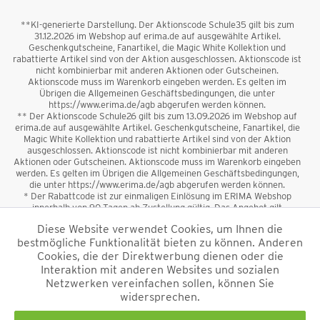
**KI-generierte Darstellung. Der Aktionscode Schule35 gilt bis zum
31.12.2026 im Webshop auf erima.de auf ausgewählte Artikel.
Geschenkgutscheine, Fanartikel, die Magic White Kollektion und
rabattierte Artikel sind von der Aktion ausgeschlossen. Aktionscode ist
nicht kombinierbar mit anderen Aktionen oder Gutscheinen.
Aktionscode muss im Warenkorb eingeben werden. Es gelten im
Übrigen die Allgemeinen Geschäftsbedingungen, die unter
https://www.erima.de/agb abgerufen werden können.
** Der Aktionscode Schule26 gilt bis zum 13.09.2026 im Webshop auf
erima.de auf ausgewählte Artikel. Geschenkgutscheine, Fanartikel, die
Magic White Kollektion und rabattierte Artikel sind von der Aktion
ausgeschlossen. Aktionscode ist nicht kombinierbar mit anderen
Aktionen oder Gutscheinen. Aktionscode muss im Warenkorb eingeben
werden. Es gelten im Übrigen die Allgemeinen Geschäftsbedingungen,
die unter https://www.erima.de/agb abgerufen werden können.
* Der Rabattcode ist zur einmaligen Einlösung im ERIMA Webshop
innerhalb von 90 Tagen ab Zustellung gültig. Das Angebot gilt
ausschließlich für Erstanmeldungen zum Newsletter. Reduzierte Ware
Diese Website verwendet Cookies, um Ihnen die
sowie Geschenkgutscheine sind vom Rabatt ausgeschlossen. Der
bestmögliche Funktionalität bieten zu können. Anderen
Rabattcode ist nicht mit anderen Aktionen oder Gutscheinen
kombinierbar. Der Mindestbestellwert beträgt 50 €
Cookies, die der Direktwerbung dienen oder die
*
Interaktion mit anderen Websites und sozialen
Netzwerken vereinfachen sollen, können Sie
*Alle Preise verstehen sich inkl. Mehrwertsteuer und zzgl.
widersprechen.
Versandkosten
und ggf. Nachnahmegebühren, wenn nicht anders
beschrieben.