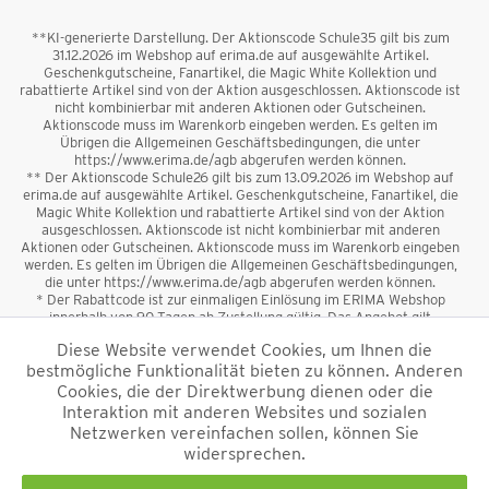
**KI-generierte Darstellung. Der Aktionscode Schule35 gilt bis zum
31.12.2026 im Webshop auf erima.de auf ausgewählte Artikel.
Geschenkgutscheine, Fanartikel, die Magic White Kollektion und
rabattierte Artikel sind von der Aktion ausgeschlossen. Aktionscode ist
nicht kombinierbar mit anderen Aktionen oder Gutscheinen.
Aktionscode muss im Warenkorb eingeben werden. Es gelten im
Übrigen die Allgemeinen Geschäftsbedingungen, die unter
https://www.erima.de/agb abgerufen werden können.
** Der Aktionscode Schule26 gilt bis zum 13.09.2026 im Webshop auf
erima.de auf ausgewählte Artikel. Geschenkgutscheine, Fanartikel, die
Magic White Kollektion und rabattierte Artikel sind von der Aktion
ausgeschlossen. Aktionscode ist nicht kombinierbar mit anderen
Aktionen oder Gutscheinen. Aktionscode muss im Warenkorb eingeben
werden. Es gelten im Übrigen die Allgemeinen Geschäftsbedingungen,
die unter https://www.erima.de/agb abgerufen werden können.
* Der Rabattcode ist zur einmaligen Einlösung im ERIMA Webshop
innerhalb von 90 Tagen ab Zustellung gültig. Das Angebot gilt
ausschließlich für Erstanmeldungen zum Newsletter. Reduzierte Ware
Diese Website verwendet Cookies, um Ihnen die
sowie Geschenkgutscheine sind vom Rabatt ausgeschlossen. Der
bestmögliche Funktionalität bieten zu können. Anderen
Rabattcode ist nicht mit anderen Aktionen oder Gutscheinen
kombinierbar. Der Mindestbestellwert beträgt 50 €
Cookies, die der Direktwerbung dienen oder die
*
Interaktion mit anderen Websites und sozialen
Netzwerken vereinfachen sollen, können Sie
*Alle Preise verstehen sich inkl. Mehrwertsteuer und zzgl.
widersprechen.
Versandkosten
und ggf. Nachnahmegebühren, wenn nicht anders
beschrieben.