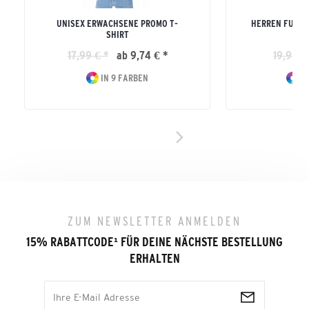
UNISEX ERWACHSENE PROMO T-
HERREN FUNKT
SHIRT
17,99 € *
ab 9,74 € *
19,99 €
IN 9 FARBEN
IN
ZUM NEWSLETTER ANMELDEN
15% RABATTCODE
¹
FÜR DEINE NÄCHSTE BESTELLUNG
ERHALTEN