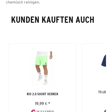
chemisch reinigen.
KUNDEN KAUFTEN AUCH
TS LOGO 
RIO 2.0 SHORT HERREN
ERW
19,99 € *
19
IN 11 FARBEN
I