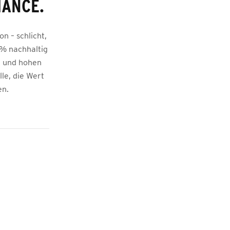
MANCE.
n – schlicht,
 % nachhaltig
l und hohen
lle, die Wert
en.