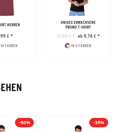
UNISEX ERWACHSENE
HIRT HERREN
PROMO T-SHIRT
,99 € *
17,99 € *
ab 9,74 € *
 14 FARBEN
IN 9 FARBEN
SEHEN
-50%
-35%