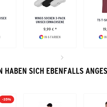
NISEX
WINGS SOCKEN 3-PACK
TS T-S
UNISEX ERWACHSENE
9,99 € *
19
N
IN 6 FARBEN
IN
 HABEN SICH EBENFALLS ANGE
-35%