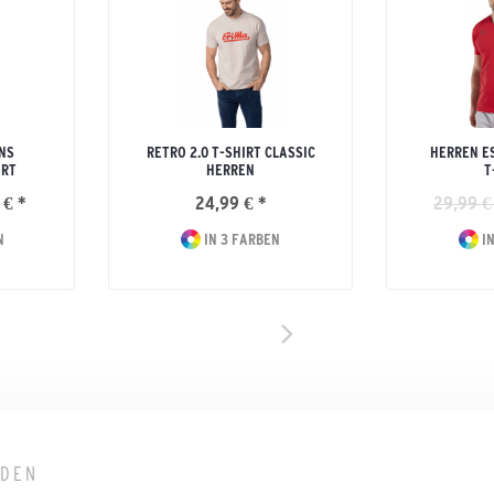
NS
RETRO 2.0 T-SHIRT CLASSIC
HERREN E
IRT
HERREN
T
 € *
24,99 € *
29,99 €
N
IN 3 FARBEN
IN
LDEN