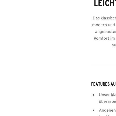
LEICH
Das klassisc
modern und v
angebauter
Komfort im A
au
FEATURES AU
Unser kl
überarbe
Angeneh