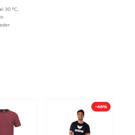
i 30 °C,
in
 oder
-46%