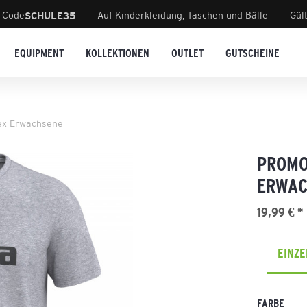
 Code
Auf Kinderkleidung, Taschen und Bälle
Gül
SCHULE35
EQUIPMENT
KOLLEKTIONEN
OUTLET
GUTSCHEINE
ex Erwachsene
PROMO
ERWAC
19,99 € *
EINZ
FARBE