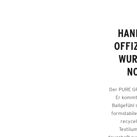
HAND
OFFI
WUR
NO
Der PURE GRI
Er kommt 
Ballgefühl 
formstabile
recycel
Textilu