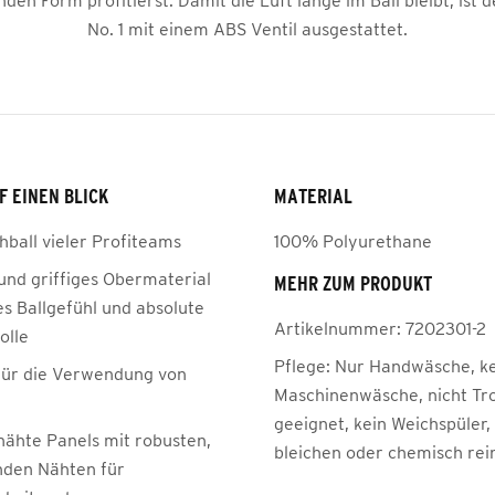
den Form profitierst. Damit die Luft lange im Ball bleibt, ist
No. 1 mit einem ABS Ventil ausgestattet.
F EINEN BLICK
MATERIAL
hball vieler Profiteams
100% Polyurethane
und griffiges Obermaterial
MEHR ZUM PRODUKT
es Ballgefühl und absolute
Artikelnummer:
7202301-2
olle
Pflege:
Nur Handwäsche, k
für die Verwendung von
Maschinenwäsche, nicht Tr
geeignet, kein Weichspüler,
ähte Panels mit robusten,
bleichen oder chemisch rei
enden Nähten für