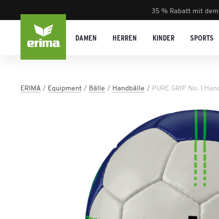
35 % Rabatt mit dem
DAMEN
HERREN
KINDER
SPORTS
ERIMA
Equipment
Bälle
Handbälle
PURE GRIP No. 1 Han