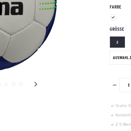
FARBE
GRÖSSE
2
AUSWAHL 
Gratis 
Kostenf
2-5 Wer