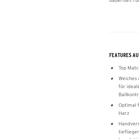
dauerhaft run
FEATURES AU
Top Matc
Weiches 
für ideal
Ballkontr
Optimal 
Harz
Handvern
tieflieg