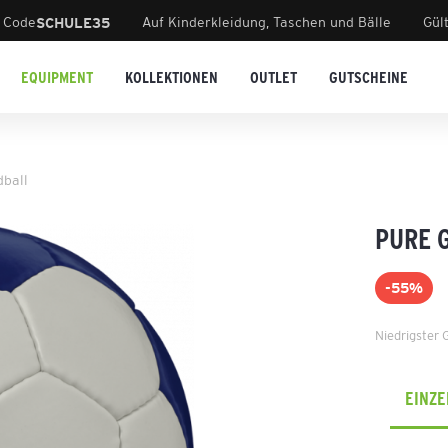
 Code
Auf Kinderkleidung, Taschen und Bälle
Gül
SCHULE35
EQUIPMENT
KOLLEKTIONEN
OUTLET
GUTSCHEINE
dball
PURE G
-55%
Niedrigster 
EINZ