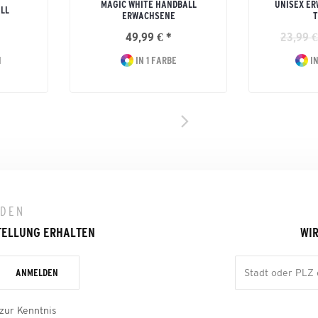
MAGIC WHITE HANDBALL
UNISEX ER
LL
ERWACHSENE
T
49,99 € *
23,99 €
N
IN 1 FARBE
IN
LDEN
TELLUNG ERHALTEN
WIR
ANMELDEN
zur Kenntnis