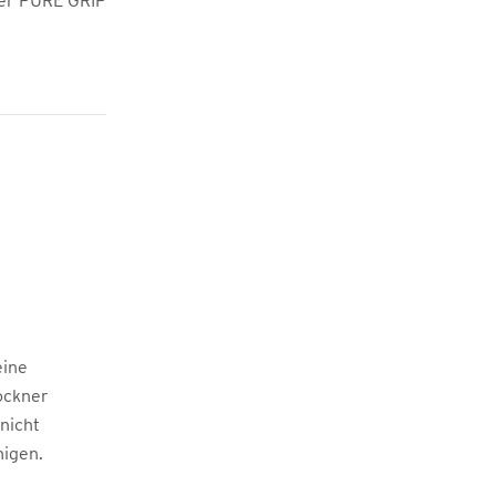
 der PURE GRIP
eine
ockner
 nicht
nigen.