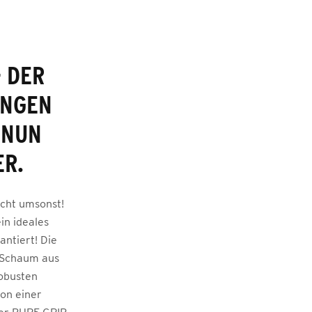
– DER
UNGEN
 NUN
ER.
icht umsonst!
in ideales
antiert! Die
g-Schaum aus
robusten
on einer