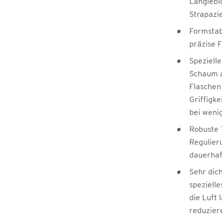
Langlebi
Strapazi
Formstab
präzise 
Speziell
Schaum a
Flaschen
Griffigk
bei weni
Robuste 
Regulier
dauerhaf
Sehr dic
spezielle
die Luft 
reduzier