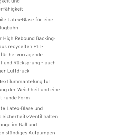
gkeit und
erfähigkeit
ile Latex-Blase für eine
Flugbahn
er High Rebound Backing-
us recycelten PET-
 für hervorragende
eit und Rücksprung – auch
ger Luftdruck
Textilummantelung für
ung der Weichheit und eine
t runde Form
hte Latex-Blase und
s Sicherheits-Ventil halten
lange im Ball und
en ständiges Aufpumpen