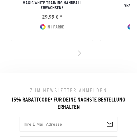
MAGIC WHITE TRAINING HANDBALL
VRANJE
ERWACHSENE
29,99 € *
44
IN 1 FARBE
I
ZUM NEWSLETTER ANMELDEN
15% RABATTCODE
¹
FÜR DEINE NÄCHSTE BESTELLUNG
ERHALTEN