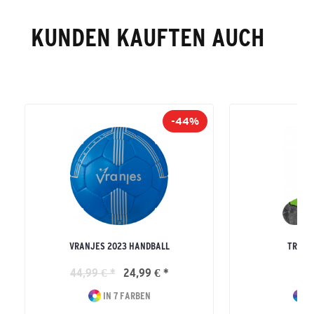
KUNDEN KAUFTEN AUCH
-44%
VRANJES 2023 HANDBALL
TRAIN
44,99 € *
24,99 € *
12
IN 7 FARBEN
I