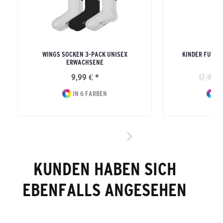
WINGS SOCKEN 3-PACK UNISEX
KINDER FUNKT
ERWACHSENE
9,99 € *
17,99 €
IN 6 FARBEN
IN
KUNDEN HABEN SICH
EBENFALLS ANGESEHEN