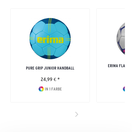
ERIMA FLASH 
PURE GRIP JUNIOR HANDBALL
24,99 € *
29
IN 1 FARBE
I