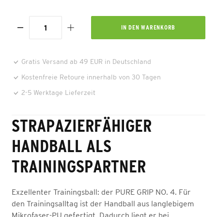
IN DEN
WARENKORB
Gratis Versand ab 49 EUR in Deutschland
Kostenfreie Retoure innerhalb von 30 Tagen
2-5 Werktage Lieferzeit
STRAPAZIERFÄHIGER
HANDBALL ALS
TRAININGSPARTNER
Exzellenter Trainingsball: der PURE GRIP NO. 4. Für
den Trainingsalltag ist der Handball aus langlebigem
Mikrofaser-PU gefertigt. Dadurch liegt er bei