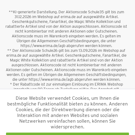
**KI-generierte Darstellung. Der Aktionscode Schule35 gilt bis zum
31.12.2026 im Webshop auf erima.de auf ausgewählte Artikel.
Geschenkgutscheine, Fanartikel, die Magic White Kollektion und
rabattierte Artikel sind von der Aktion ausgeschlossen. Aktionscode ist
nicht kombinierbar mit anderen Aktionen oder Gutscheinen.
Aktionscode muss im Warenkorb eingeben werden. Es gelten im
Übrigen die Allgemeinen Geschäftsbedingungen, die unter
https://www.erima.de/agb abgerufen werden können.
** Der Aktionscode Schule26 gilt bis zum 13.09.2026 im Webshop auf
erima.de auf ausgewählte Artikel. Geschenkgutscheine, Fanartikel, die
Magic White Kollektion und rabattierte Artikel sind von der Aktion
ausgeschlossen. Aktionscode ist nicht kombinierbar mit anderen
Aktionen oder Gutscheinen. Aktionscode muss im Warenkorb eingeben
werden. Es gelten im Übrigen die Allgemeinen Geschäftsbedingungen,
die unter https://www.erima.de/agb abgerufen werden können.
* Der Rabattcode ist zur einmaligen Einlösung im ERIMA Webshop
innerhalb von 90 Tagen ab Zustellung gültig. Das Angebot gilt
ausschließlich für Erstanmeldungen zum Newsletter. Reduzierte Ware
Diese Website verwendet Cookies, um Ihnen die
sowie Geschenkgutscheine sind vom Rabatt ausgeschlossen. Der
bestmögliche Funktionalität bieten zu können. Anderen
Rabattcode ist nicht mit anderen Aktionen oder Gutscheinen
kombinierbar. Der Mindestbestellwert beträgt 50 €
Cookies, die der Direktwerbung dienen oder die
*
Interaktion mit anderen Websites und sozialen
Netzwerken vereinfachen sollen, können Sie
*Alle Preise verstehen sich inkl. Mehrwertsteuer und zzgl.
widersprechen.
Versandkosten
und ggf. Nachnahmegebühren, wenn nicht anders
beschrieben.