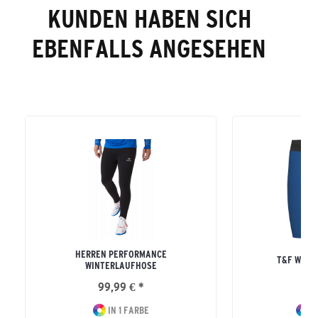
KUNDEN HABEN SICH
EBENFALLS ANGESEHEN
HERREN PERFORMANCE
T&F WING
WINTERLAUFHOSE
99,99 € *
34
IN 1 FARBE
I