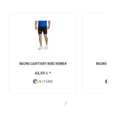
RACING LAUFTIGHT KURZ HERREN
RACING LO
44,99 € *
49
IN 1 FARBE
I