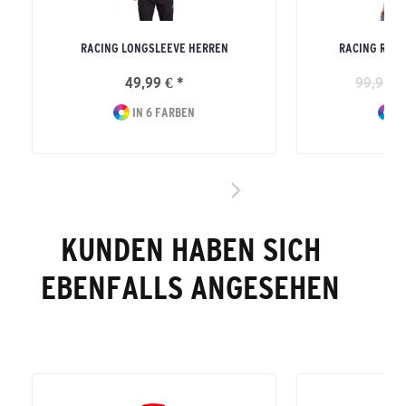
RACING LONGSLEEVE HERREN
RACING RUN
49,99 € *
99,99 €
IN 6 FARBEN
I
KUNDEN HABEN SICH
EBENFALLS ANGESEHEN