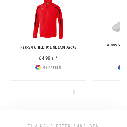
WINGS SOCK
HERREN ATHLETIC LINE LAUFJACKE
ERW
64,99 € *
9
IN 3 FARBEN
I
ZUM NEWSLETTER ANMELDEN