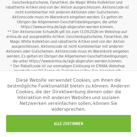
Geschenkgutscheine, Fanartikel, die Magic White Kollektion und
rabattierte Artikel sind von der Aktion ausgeschlossen. Aktionscode ist
nicht kombinierbar mit anderen Aktionen oder Gutscheinen.
Aktionscode muss im Warenkorb eingeben werden. Es gelten im
Übrigen die Allgemeinen Geschäftsbedingungen, die unter
https://www.erima.de/agb abgerufen werden können.
** Der Aktionscode Schule26 gilt bis zum 13.09.2026 im Webshop auf
erima.de auf ausgewählte Artikel. Geschenkgutscheine, Fanartikel, die
Magic White Kollektion und rabattierte Artikel sind von der Aktion
ausgeschlossen. Aktionscode ist nicht kombinierbar mit anderen
Aktionen oder Gutscheinen. Aktionscode muss im Warenkorb eingeben
werden. Es gelten im Übrigen die Allgemeinen Geschäftsbedingungen,
die unter https://www.erima.de/agb abgerufen werden können.
* Der Rabattcode ist zur einmaligen Einlösung im ERIMA Webshop
innerhalb von 90 Tagen ab Zustellung gültig. Das Angebot gilt
ausschließlich für Erstanmeldungen zum Newsletter. Reduzierte Ware
Diese Website verwendet Cookies, um Ihnen die
sowie Geschenkgutscheine sind vom Rabatt ausgeschlossen. Der
bestmögliche Funktionalität bieten zu können. Anderen
Rabattcode ist nicht mit anderen Aktionen oder Gutscheinen
kombinierbar. Der Mindestbestellwert beträgt 50 €
Cookies, die der Direktwerbung dienen oder die
*
Interaktion mit anderen Websites und sozialen
Netzwerken vereinfachen sollen, können Sie
*Alle Preise verstehen sich inkl. Mehrwertsteuer und zzgl.
widersprechen.
Versandkosten
und ggf. Nachnahmegebühren, wenn nicht anders
beschrieben.
Impressum
AGB
Datenschutzinformation