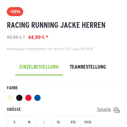
-55%
RACING RUNNING JACKE HERREN
44,99 € *
99,99 € *
Niedrigster Gesamtpreis der letzten 30 Tage: 44,99 €
EINZELBESTELLUNG
TEAMBESTELLUNG
FARBE
GRÖSSE
Tabelle
S
M
L
XL
XXL
XXXL