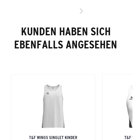
KUNDEN HABEN SICH
EBENFALLS ANGESEHEN
T&F WINGS SINGLET KINDER
T&F WIN