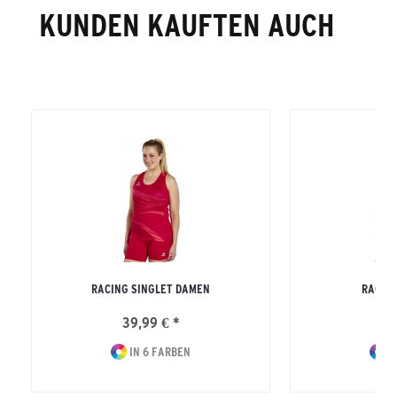
KUNDEN KAUFTEN AUCH
RACING SINGLET DAMEN
RACIN
39,99 € *
39
IN 6 FARBEN
I