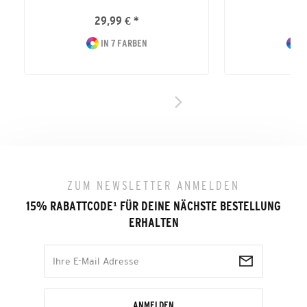
29,99 € *
39
IN 7 FARBEN
I
ZUM NEWSLETTER ANMELDEN
15% RABATTCODE
¹
FÜR DEINE NÄCHSTE BESTELLUNG
ERHALTEN
ANMELDEN