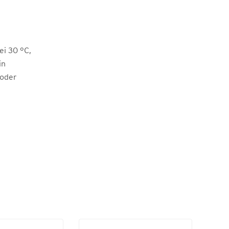
i 30 °C,
in
 oder