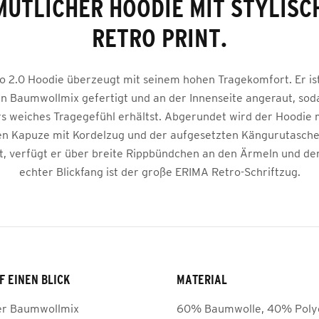
MÜTLICHER HOODIE MIT STYLISC
RETRO PRINT.
o 2.0 Hoodie überzeugt mit seinem hohen Tragekomfort. Er is
 Baumwollmix gefertigt und an der Innenseite angeraut, soda
s weiches Tragegefühl erhältst. Abgerundet wird der Hoodie m
en Kapuze mit Kordelzug und der aufgesetzten Kängurutasche
zt, verfügt er über breite Rippbündchen an den Ärmeln und d
echter Blickfang ist der große ERIMA Retro-Schriftzug.
F EINEN BLICK
MATERIAL
r Baumwollmix
60% Baumwolle, 40% Poly