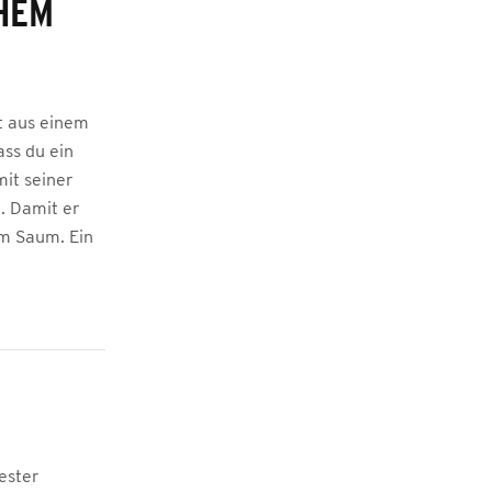
HEM
t aus einem
ss du ein
it seiner
. Damit er
em Saum. Ein
ester