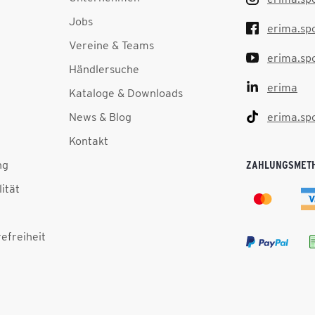
Jobs
erima.sp
Vereine & Teams
erima.sp
Händlersuche
erima
Kataloge & Downloads
News & Blog
erima.sp
Kontakt
ng
ZAHLUNGSMET
lität
efreiheit