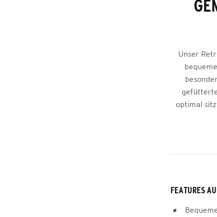
GE
Unser Retr
bequemen
besonder
gefüttert
optimal sit
FEATURES AU
Bequeme