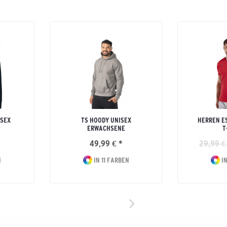
ISEX
TS HOODY UNISEX
HERREN E
ERWACHSENE
T
49,99 € *
29,99 €
N
IN 11 FARBEN
IN