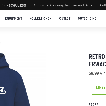
 Code
Auf Kinderkleidung, Taschen und Bälle
Gül
SCHULE35
EQUIPMENT
KOLLEKTIONEN
OUTLET
GUTSCHEINE
e
RETRO
ERWAC
59,99 € *
EINZ
FARBE