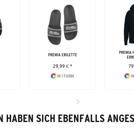
PREMIA 
PREMIA ERILETTE
ERW
29,99 € *
79
IN 1 FARBE
IN
 HABEN SICH EBENFALLS ANGE