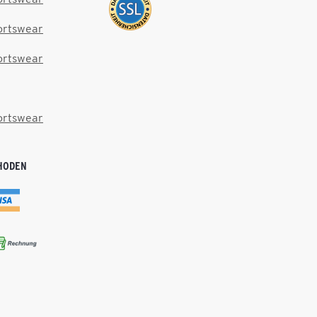
ortswear
ortswear
ortswear
HODEN