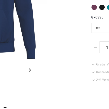
GRÖSSE
XXS
Gratis 
Kostenf
2-5 Wer