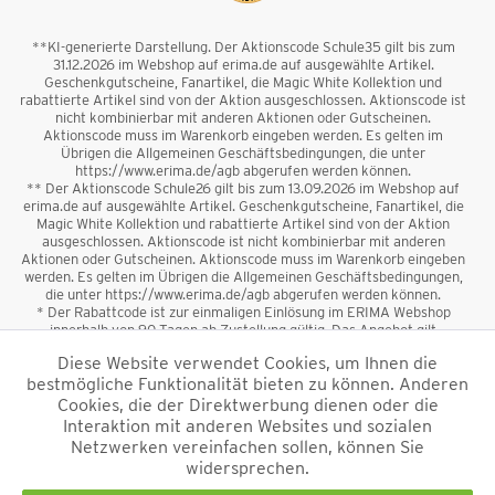
**KI-generierte Darstellung. Der Aktionscode Schule35 gilt bis zum
31.12.2026 im Webshop auf erima.de auf ausgewählte Artikel.
Geschenkgutscheine, Fanartikel, die Magic White Kollektion und
rabattierte Artikel sind von der Aktion ausgeschlossen. Aktionscode ist
nicht kombinierbar mit anderen Aktionen oder Gutscheinen.
Aktionscode muss im Warenkorb eingeben werden. Es gelten im
Übrigen die Allgemeinen Geschäftsbedingungen, die unter
https://www.erima.de/agb abgerufen werden können.
** Der Aktionscode Schule26 gilt bis zum 13.09.2026 im Webshop auf
erima.de auf ausgewählte Artikel. Geschenkgutscheine, Fanartikel, die
Magic White Kollektion und rabattierte Artikel sind von der Aktion
ausgeschlossen. Aktionscode ist nicht kombinierbar mit anderen
Aktionen oder Gutscheinen. Aktionscode muss im Warenkorb eingeben
werden. Es gelten im Übrigen die Allgemeinen Geschäftsbedingungen,
die unter https://www.erima.de/agb abgerufen werden können.
* Der Rabattcode ist zur einmaligen Einlösung im ERIMA Webshop
innerhalb von 90 Tagen ab Zustellung gültig. Das Angebot gilt
ausschließlich für Erstanmeldungen zum Newsletter. Reduzierte Ware
Diese Website verwendet Cookies, um Ihnen die
sowie Geschenkgutscheine sind vom Rabatt ausgeschlossen. Der
bestmögliche Funktionalität bieten zu können. Anderen
Rabattcode ist nicht mit anderen Aktionen oder Gutscheinen
kombinierbar. Der Mindestbestellwert beträgt 50 €
Cookies, die der Direktwerbung dienen oder die
*
Interaktion mit anderen Websites und sozialen
Netzwerken vereinfachen sollen, können Sie
*Alle Preise verstehen sich inkl. Mehrwertsteuer und zzgl.
widersprechen.
Versandkosten
und ggf. Nachnahmegebühren, wenn nicht anders
beschrieben.