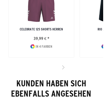
CELEBRATE 125 SHORTS HERREN
RIO 2.0
39,99 € *
16
IN 4 FARBEN
I
KUNDEN HABEN SICH
EBENFALLS ANGESEHEN