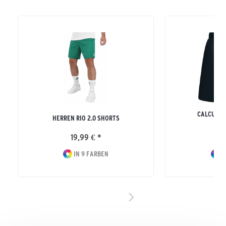
CALCUTTA
HERREN RIO 2.0 SHORTS
ERW
19,99 € *
15
IN 9 FARBEN
I