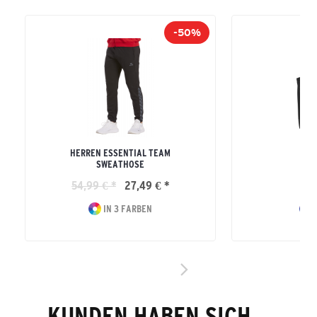
-50%
HERREN ESSENTIAL TEAM
T
SWEATHOSE
54,99 € *
27,49 € *
24
IN 3 FARBEN
I
KUNDEN HABEN SICH