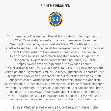
SICHER EINKAUFEN
**KI-generierte Darstellung. Der Aktionscode Schule35 gilt bis zum
31.12.2026 im Webshop auf erima.de auf ausgewählte Artikel.
Geschenkgutscheine, Fanartikel, die Magic White Kollektion und
rabattierte Artikel sind von der Aktion ausgeschlossen. Aktionscode ist
nicht kombinierbar mit anderen Aktionen oder Gutscheinen.
Aktionscode muss im Warenkorb eingeben werden. Es gelten im
Übrigen die Allgemeinen Geschäftsbedingungen, die unter
https://www.erima.de/agb abgerufen werden können.
** Der Aktionscode Schule26 gilt bis zum 13.09.2026 im Webshop auf
erima.de auf ausgewählte Artikel. Geschenkgutscheine, Fanartikel, die
Magic White Kollektion und rabattierte Artikel sind von der Aktion
ausgeschlossen. Aktionscode ist nicht kombinierbar mit anderen
Aktionen oder Gutscheinen. Aktionscode muss im Warenkorb eingeben
werden. Es gelten im Übrigen die Allgemeinen Geschäftsbedingungen,
die unter https://www.erima.de/agb abgerufen werden können.
* Der Rabattcode ist zur einmaligen Einlösung im ERIMA Webshop
innerhalb von 90 Tagen ab Zustellung gültig. Das Angebot gilt
ausschließlich für Erstanmeldungen zum Newsletter. Reduzierte Ware
Diese Website verwendet Cookies, um Ihnen die
sowie Geschenkgutscheine sind vom Rabatt ausgeschlossen. Der