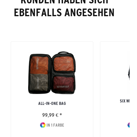
EBENFALLS ANGESEHEN
SIX WING
ALL-IN-ONE BAG
BO
99,99 € *
34
IN 1 FARBE
I