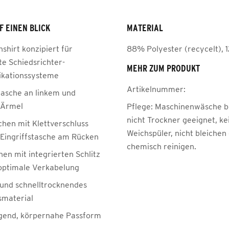
F EINEN BLICK
MATERIAL
shirt konzipiert für
88% Polyester (recycelt), 
e Schiedsrichter-
MEHR ZUM PRODUKT
kationssysteme
Artikelnummer:
stasche an linkem und
 Ärmel
Pflege:
Maschinenwäsche be
nicht Trockner geeignet, ke
chen mit Klettverschluss
Weichspüler, nicht bleichen
 Eingriffstasche am Rücken
chemisch reinigen.
hen mit integrierten Schlitz
 optimale Verkabelung
 und schnelltrocknendes
smaterial
gend, körpernahe Passform