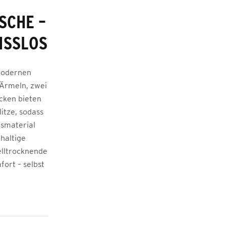
SCHE –
ISSLOS
 modernen
 Ärmeln, zwei
ücken bieten
litze, sodass
nsmaterial
haltige
elltrocknende
ort – selbst