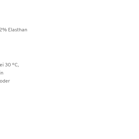
12% Elasthan
i 30 °C,
in
 oder