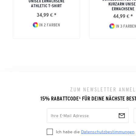
UNISEX ERWACHSENE
KURZARM UNISE
ATHLETIC T-SHIRT
ERWACHSENE
34,99 € *
44,99 € *
IN 2 FARBEN
IN 3 FARBE
ZUM NEWSLETTER ANME
15% RABATTCODE
¹
FÜR DEINE NÄCHSTE BES
Ich habe die
Datenschutzbestimmungen