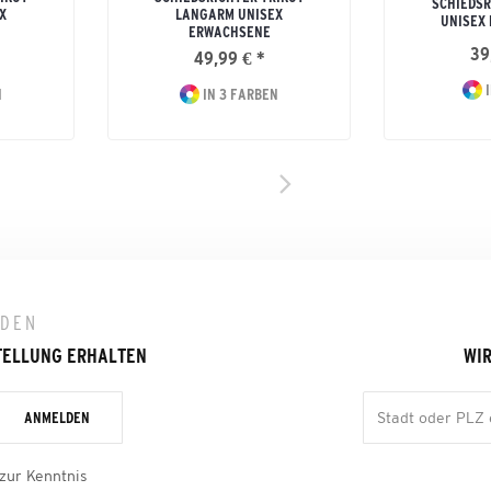
SCHIEDSR
X
LANGARM UNISEX
UNISEX
ERWACHSENE
39
49,99 € *
I
N
IN 3 FARBEN
LDEN
TELLUNG ERHALTEN
WIR
ANMELDEN
zur Kenntnis