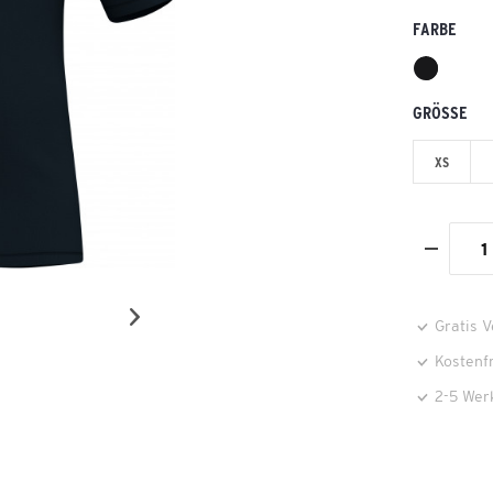
FARBE
GRÖSSE
XS
Gratis 
Kostenf
2-5 Wer