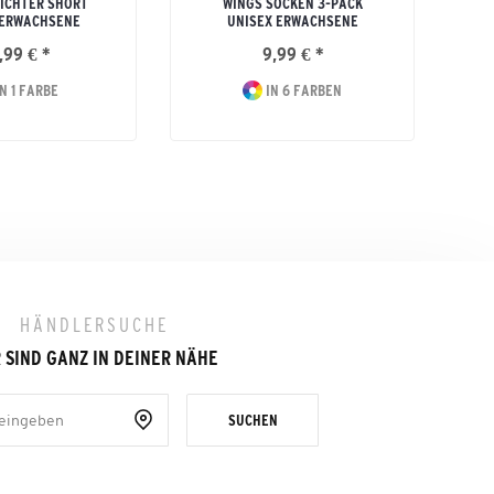
ICHTER SHORT
WINGS SOCKEN 3-PACK
A
 ERWACHSENE
UNISEX ERWACHSENE
,99 € *
9,99 € *
N 1 FARBE
IN 6 FARBEN
HÄNDLERSUCHE
 SIND GANZ IN DEINER NÄHE
SUCHEN