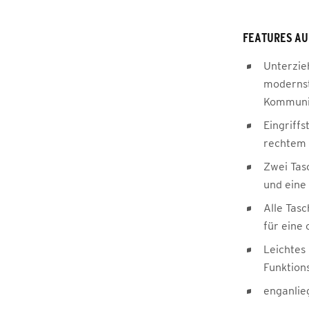
FEATURES AU
Unterzieh
modernst
Kommuni
Eingriff
rechtem
Zwei Tas
und eine
Alle Tasc
für eine
Leichtes
Funktion
enganlie