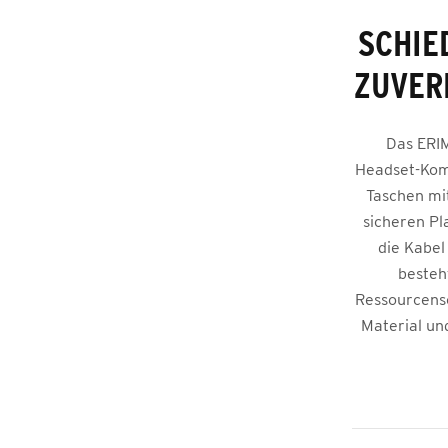
SCHIE
ZUVER
Das ERIM
Headset-Komm
Taschen mit
sicheren Pla
die Kabel
besteh
Ressourcensc
Material un