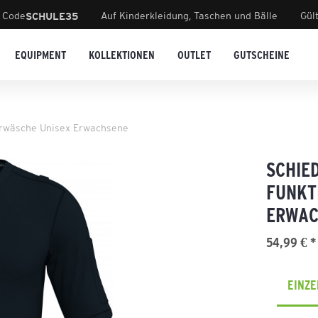
 Code
Auf Kinderkleidung, Taschen und Bälle
Gül
SCHULE35
EQUIPMENT
KOLLEKTIONEN
OUTLET
GUTSCHEINE
erwäsche Unisex Erwachsene
SCHIE
FUNKT
ERWAC
54,99 € *
EINZ