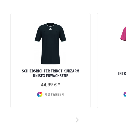
SCHIEDSRICHTER TRIKOT KURZARM
INTRO T
UNISEX ERWACHSENE
44,99 € *
17
IN 3 FARBEN
IN