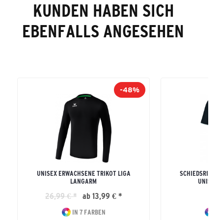
KUNDEN HABEN SICH
EBENFALLS ANGESEHEN
-48%
UNISEX ERWACHSENE TRIKOT LIGA
SCHIEDSRICHT
LANGARM
UNISEX
26,99 € *
ab 13,99 € *
44
IN 7 FARBEN
I