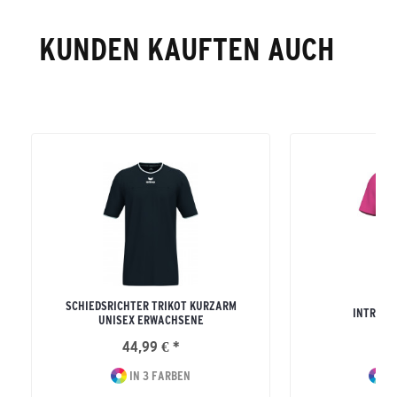
KUNDEN KAUFTEN AUCH
SCHIEDSRICHTER TRIKOT KURZARM
INTRO T
UNISEX ERWACHSENE
44,99 € *
17
IN 3 FARBEN
IN