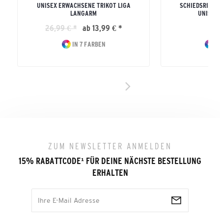
UNISEX ERWACHSENE TRIKOT LIGA
SCHIEDSRICHT
LANGARM
UNISEX
26,99 € *
ab 13,99 € *
44
IN 7 FARBEN
I
ZUM NEWSLETTER ANMELDEN
15% RABATTCODE
¹
FÜR DEINE NÄCHSTE BESTELLUNG
ERHALTEN