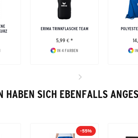
ENE
ERIMA TRINKFLASCHE TEAM
POLYESTE
KURZ
5,99 € *
14
N
IN 4 FARBEN
IN
 HABEN SICH EBENFALLS ANGE
-55%