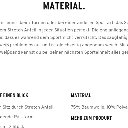
MATERIAL.
im Tennis, beim Turnen oder bei einer anderen Sportart, das 
dem Stretch-Anteil in jeder Situation perfekt. Die eng anliege
ür, dass es während dem Sport nicht verrutscht. Das saugfähig
eiß problemlos auf und ist gleichzeitig angenehm weich. Mi
weißband kannst du bei deiner nächsten Sporteinheit alles ge
F EINEN BLICK
MATERIAL
 Sitz durch Stretch-Anteil
75% Baumwolle, 10% Poly
egende Passform
MEHR ZUM PRODUKT
3cm; 2 Stück