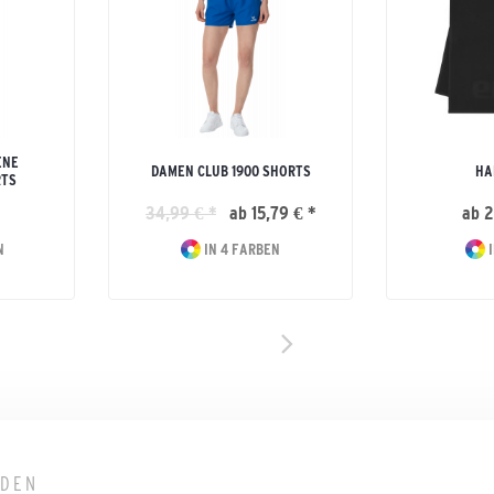
ENE
DAMEN CLUB 1900 SHORTS
HA
RTS
34,99 € *
ab 15,79 € *
ab 2
N
IN 4 FARBEN
I
LDEN