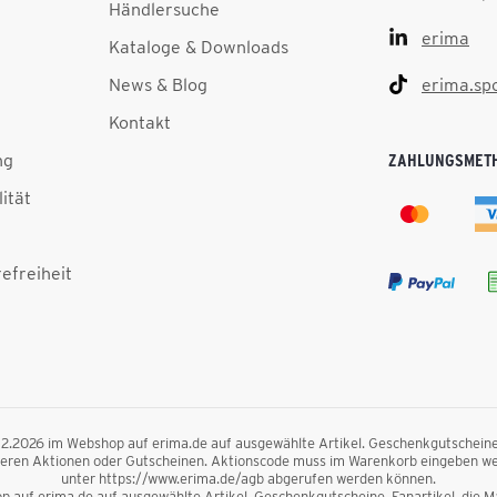
Händlersuche
erima
Kataloge & Downloads
News & Blog
erima.sp
Kontakt
ng
ZAHLUNGSMET
lität
efreiheit
.12.2026 im Webshop auf erima.de auf ausgewählte Artikel. Geschenkgutscheine, F
nderen Aktionen oder Gutscheinen. Aktionscode muss im Warenkorb eingeben we
unter https://www.erima.de/agb abgerufen werden können.
 auf erima.de auf ausgewählte Artikel. Geschenkgutscheine, Fanartikel, die Mag