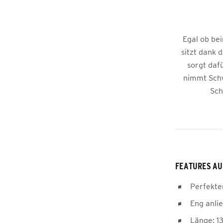
Egal ob be
sitzt dank 
sorgt daf
nimmt Schw
Sch
FEATURES AU
Perfekter
Eng anli
Länge: 1