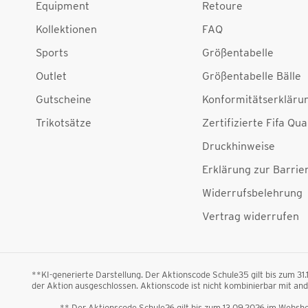
Equipment
Retoure
Kollektionen
FAQ
Sports
Größentabelle
Outlet
Größentabelle Bälle
Gutscheine
Konformitätserkläru
Trikotsätze
Zertifizierte Fifa Qua
Druckhinweise
Erklärung zur Barrier
Widerrufsbelehrung
Vertrag widerrufen
**KI-generierte Darstellung. Der Aktionscode Schule35 gilt bis zum 31
der Aktion ausgeschlossen. Aktionscode ist nicht kombinierbar mit a
** Der Aktionscode Schule26 gilt bis zum 13.09.2026 im Webshop