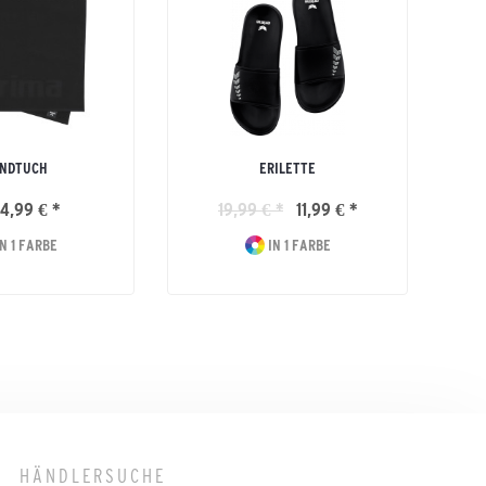
NDTUCH
ERILETTE
P
4,99 € *
19,99 € *
11,99 € *
N 1 FARBE
IN 1 FARBE
HÄNDLERSUCHE