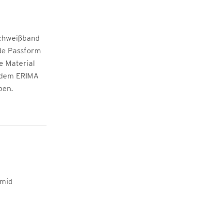
Schweißband
nde Passform
e Material
t dem ERIMA
ben.
amid