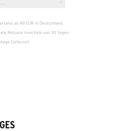
Versand ab 49 EUR in Deutschland
reie Retoure innerhalb von 30 Tagen
ktage Lieferzeit
GES