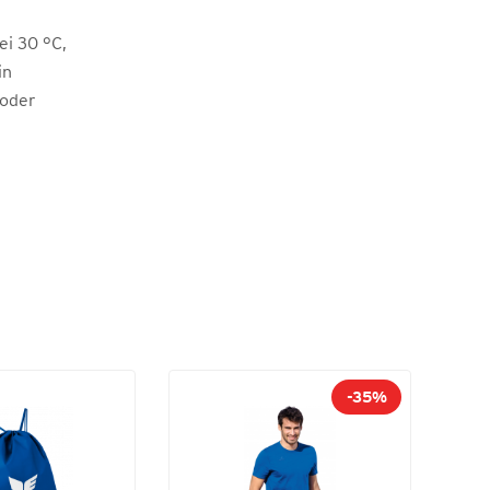
i 30 °C,
in
 oder
-35%