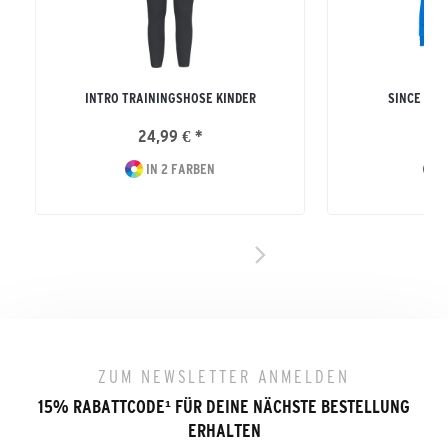
INTRO TRAININGSHOSE KINDER
SINCE 190
24,99 € *
39
IN 2 FARBEN
I
ZUM NEWSLETTER ANMELDEN
15% RABATTCODE
¹
FÜR DEINE NÄCHSTE BESTELLUNG
ERHALTEN