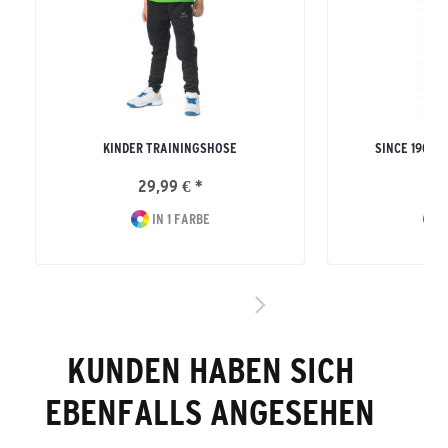
KINDER TRAININGSHOSE
SINCE 1900 
29,99 € *
29
IN 1 FARBE
I
KUNDEN HABEN SICH
EBENFALLS ANGESEHEN