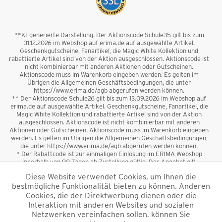
**KI-generierte Darstellung. Der Aktionscode Schule35 gilt bis zum
31.12.2026 im Webshop auf erima.de auf ausgewählte Artikel.
Geschenkgutscheine, Fanartikel, die Magic White Kollektion und
rabattierte Artikel sind von der Aktion ausgeschlossen. Aktionscode ist
nicht kombinierbar mit anderen Aktionen oder Gutscheinen.
Aktionscode muss im Warenkorb eingeben werden. Es gelten im
Übrigen die Allgemeinen Geschäftsbedingungen, die unter
https://www.erima.de/agb abgerufen werden können.
** Der Aktionscode Schule26 gilt bis zum 13.09.2026 im Webshop auf
erima.de auf ausgewählte Artikel. Geschenkgutscheine, Fanartikel, die
Magic White Kollektion und rabattierte Artikel sind von der Aktion
ausgeschlossen. Aktionscode ist nicht kombinierbar mit anderen
Aktionen oder Gutscheinen. Aktionscode muss im Warenkorb eingeben
werden. Es gelten im Übrigen die Allgemeinen Geschäftsbedingungen,
die unter https://www.erima.de/agb abgerufen werden können.
* Der Rabattcode ist zur einmaligen Einlösung im ERIMA Webshop
innerhalb von 90 Tagen ab Zustellung gültig. Das Angebot gilt
ausschließlich für Erstanmeldungen zum Newsletter. Reduzierte Ware
Diese Website verwendet Cookies, um Ihnen die
sowie Geschenkgutscheine sind vom Rabatt ausgeschlossen. Der
bestmögliche Funktionalität bieten zu können. Anderen
Rabattcode ist nicht mit anderen Aktionen oder Gutscheinen
kombinierbar. Der Mindestbestellwert beträgt 50 €
Cookies, die der Direktwerbung dienen oder die
*
Interaktion mit anderen Websites und sozialen
Netzwerken vereinfachen sollen, können Sie
*Alle Preise verstehen sich inkl. Mehrwertsteuer und zzgl.