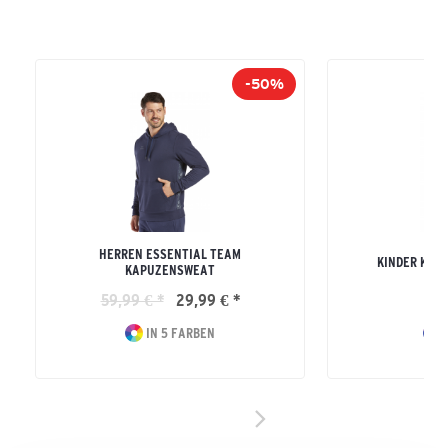
-50%
HERREN ESSENTIAL TEAM
KINDER KAP
KAPUZENSWEAT
59,99 € *
29,99 € *
32
IN 5 FARBEN
I