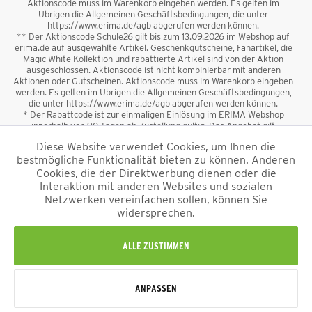
Aktionscode muss im Warenkorb eingeben werden. Es gelten im
Übrigen die Allgemeinen Geschäftsbedingungen, die unter
https://www.erima.de/agb abgerufen werden können.
** Der Aktionscode Schule26 gilt bis zum 13.09.2026 im Webshop auf
erima.de auf ausgewählte Artikel. Geschenkgutscheine, Fanartikel, die
Magic White Kollektion und rabattierte Artikel sind von der Aktion
ausgeschlossen. Aktionscode ist nicht kombinierbar mit anderen
Aktionen oder Gutscheinen. Aktionscode muss im Warenkorb eingeben
werden. Es gelten im Übrigen die Allgemeinen Geschäftsbedingungen,
die unter https://www.erima.de/agb abgerufen werden können.
* Der Rabattcode ist zur einmaligen Einlösung im ERIMA Webshop
innerhalb von 90 Tagen ab Zustellung gültig. Das Angebot gilt
ausschließlich für Erstanmeldungen zum Newsletter. Reduzierte Ware
Diese Website verwendet Cookies, um Ihnen die
sowie Geschenkgutscheine sind vom Rabatt ausgeschlossen. Der
bestmögliche Funktionalität bieten zu können. Anderen
Rabattcode ist nicht mit anderen Aktionen oder Gutscheinen
kombinierbar. Der Mindestbestellwert beträgt 50 €
Cookies, die der Direktwerbung dienen oder die
*
Interaktion mit anderen Websites und sozialen
Netzwerken vereinfachen sollen, können Sie
*Alle Preise verstehen sich inkl. Mehrwertsteuer und zzgl.
widersprechen.
Versandkosten
und ggf. Nachnahmegebühren, wenn nicht anders
beschrieben.
Impressum
AGB
Datenschutzinformation
Alle Rechte vorbehalten © 2026