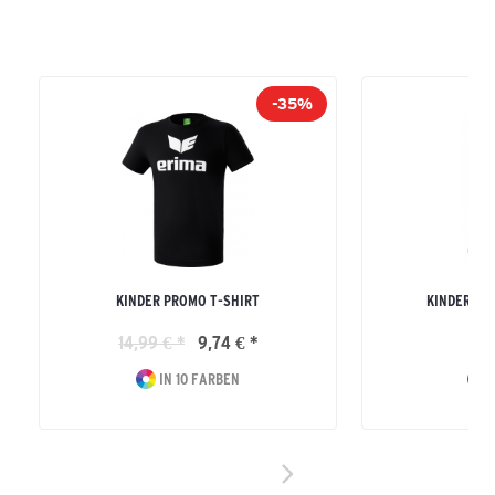
-35%
KINDER PROMO T-SHIRT
KINDER SW
14,99 € *
9,74 € *
29
IN 10 FARBEN
I