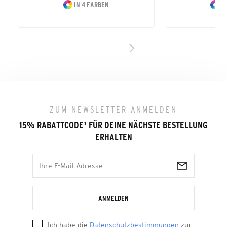
IN 4 FARBEN
IN
ZUM NEWSLETTER ANMELDEN
15% RABATTCODE
¹
FÜR DEINE NÄCHSTE BESTELLUNG
ERHALTEN
ANMELDEN
Ich habe die
Datenschutzbestimmungen
zur