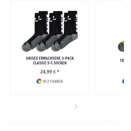
UNISEX ERWACHSENE 3-PACK
TRAIN
CLASSIC 5-C SOCKEN
24,99 € *
12
IN 2 FARBEN
I