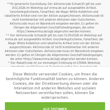
**KI-generierte Darstellung. Der Aktionscode Schule35 gilt bis zum
31.12.2026 im Webshop auf erima.de auf ausgewählte Artikel.
Geschenkgutscheine, Fanartikel, die Magic White Kollektion und
rabattierte Artikel sind von der Aktion ausgeschlossen. Aktionscode ist
nicht kombinierbar mit anderen Aktionen oder Gutscheinen.
Aktionscode muss im Warenkorb eingeben werden. Es gelten im
Übrigen die Allgemeinen Geschäftsbedingungen, die unter
https://www.erima.de/agb abgerufen werden können.
** Der Aktionscode Schule26 gilt bis zum 13.09.2026 im Webshop auf
erima.de auf ausgewählte Artikel. Geschenkgutscheine, Fanartikel, die
Magic White Kollektion und rabattierte Artikel sind von der Aktion
ausgeschlossen. Aktionscode ist nicht kombinierbar mit anderen
Aktionen oder Gutscheinen. Aktionscode muss im Warenkorb eingeben
werden. Es gelten im Übrigen die Allgemeinen Geschäftsbedingungen,
die unter https://www.erima.de/agb abgerufen werden können.
* Der Rabattcode ist zur einmaligen Einlösung im ERIMA Webshop
innerhalb von 90 Tagen ab Zustellung gültig. Das Angebot gilt
ausschließlich für Erstanmeldungen zum Newsletter. Reduzierte Ware
Diese Website verwendet Cookies, um Ihnen die
sowie Geschenkgutscheine sind vom Rabatt ausgeschlossen. Der
bestmögliche Funktionalität bieten zu können. Anderen
Rabattcode ist nicht mit anderen Aktionen oder Gutscheinen
kombinierbar. Der Mindestbestellwert beträgt 50 €
Cookies, die der Direktwerbung dienen oder die
*
Interaktion mit anderen Websites und sozialen
Netzwerken vereinfachen sollen, können Sie
*Alle Preise verstehen sich inkl. Mehrwertsteuer und zzgl.
widersprechen.
Versandkosten
und ggf. Nachnahmegebühren, wenn nicht anders
beschrieben.