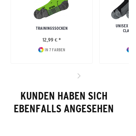
UNISEX ER
TRAININGSSOCKEN
CLASSI
12,99 € *
24
IN 7 FARBEN
I
KUNDEN HABEN SICH
EBENFALLS ANGESEHEN