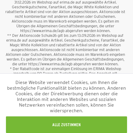
31.12.2026 im Webshop auf erima.de auf ausgewählte Artikel.
Geschenkgutscheine, Fanartikel, die Magic White Kollektion und
rabattierte Artikel sind von der Aktion ausgeschlossen. Aktionscode ist
nicht kombinierbar mit anderen Aktionen oder Gutscheinen.
Aktionscode muss im Warenkorb eingeben werden. Es gelten im
Übrigen die Allgemeinen Geschäftsbedingungen, die unter
https://www.erima.de/agb abgerufen werden können.
** Der Aktionscode Schule26 gilt bis zum 13.09.2026 im Webshop auf
erima.de auf ausgewählte Artikel. Geschenkgutscheine, Fanartikel, die
Magic White Kollektion und rabattierte Artikel sind von der Aktion
ausgeschlossen. Aktionscode ist nicht kombinierbar mit anderen
Aktionen oder Gutscheinen. Aktionscode muss im Warenkorb eingeben
werden. Es gelten im Übrigen die Allgemeinen Geschäftsbedingungen,
die unter https://www.erima.de/agb abgerufen werden können.
* Der Rabattcode ist zur einmaligen Einlösung im ERIMA Webshop
innerhalb von 90 Tagen ab Zustellung gültig. Das Angebot gilt
ausschließlich für Erstanmeldungen zum Newsletter. Reduzierte Ware
Diese Website verwendet Cookies, um Ihnen die
sowie Geschenkgutscheine sind vom Rabatt ausgeschlossen. Der
bestmögliche Funktionalität bieten zu können. Anderen
Rabattcode ist nicht mit anderen Aktionen oder Gutscheinen
kombinierbar. Der Mindestbestellwert beträgt 50 €
Cookies, die der Direktwerbung dienen oder die
*
Interaktion mit anderen Websites und sozialen
Netzwerken vereinfachen sollen, können Sie
*Alle Preise verstehen sich inkl. Mehrwertsteuer und zzgl.
widersprechen.
Versandkosten
und ggf. Nachnahmegebühren, wenn nicht anders
beschrieben.
Impressum
AGB
Datenschutzinformation