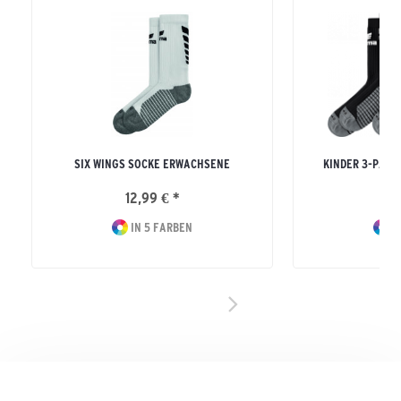
SIX WINGS SOCKE ERWACHSENE
KINDER 3-PACK
12,99 € *
24
IN 5 FARBEN
I