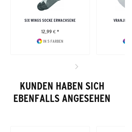
SIX WINGS SOCKE ERWACHSENE
VRANJES H
12,99 € *
34
IN 5 FARBEN
I
KUNDEN HABEN SICH
EBENFALLS ANGESEHEN