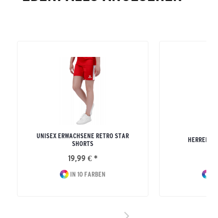
UNISEX ERWACHSENE RETRO STAR
HERREN SI
SHORTS
19,99 € *
39
IN 10 FARBEN
IN