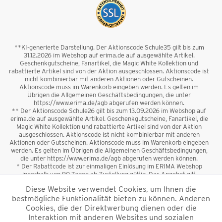
**KI-generierte Darstellung. Der Aktionscode Schule35 gilt bis zum
31.12.2026 im Webshop auf erima.de auf ausgewählte Artikel.
Geschenkgutscheine, Fanartikel, die Magic White Kollektion und
rabattierte Artikel sind von der Aktion ausgeschlossen. Aktionscode ist
nicht kombinierbar mit anderen Aktionen oder Gutscheinen.
Aktionscode muss im Warenkorb eingeben werden. Es gelten im
Übrigen die Allgemeinen Geschäftsbedingungen, die unter
https://www.erima.de/agb abgerufen werden können.
** Der Aktionscode Schule26 gilt bis zum 13.09.2026 im Webshop auf
erima.de auf ausgewählte Artikel. Geschenkgutscheine, Fanartikel, die
Magic White Kollektion und rabattierte Artikel sind von der Aktion
ausgeschlossen. Aktionscode ist nicht kombinierbar mit anderen
Aktionen oder Gutscheinen. Aktionscode muss im Warenkorb eingeben
werden. Es gelten im Übrigen die Allgemeinen Geschäftsbedingungen,
die unter https://www.erima.de/agb abgerufen werden können.
* Der Rabattcode ist zur einmaligen Einlösung im ERIMA Webshop
innerhalb von 90 Tagen ab Zustellung gültig. Das Angebot gilt
ausschließlich für Erstanmeldungen zum Newsletter. Reduzierte Ware
Diese Website verwendet Cookies, um Ihnen die
sowie Geschenkgutscheine sind vom Rabatt ausgeschlossen. Der
bestmögliche Funktionalität bieten zu können. Anderen
Rabattcode ist nicht mit anderen Aktionen oder Gutscheinen
kombinierbar. Der Mindestbestellwert beträgt 50 €
Cookies, die der Direktwerbung dienen oder die
*
Interaktion mit anderen Websites und sozialen