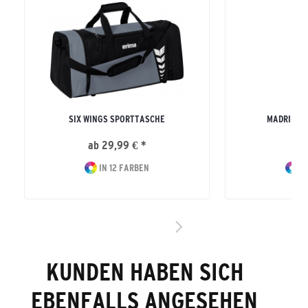
SIX WINGS SPORTTASCHE
MADRID S
ab 29,99 € *
10
IN 12 FARBEN
IN
KUNDEN HABEN SICH
EBENFALLS ANGESEHEN