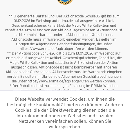
**KI-generierte Darstellung. Der Aktionscode Schule35 gilt bis zum
31.12.2026 im Webshop auf erima.de auf ausgewählte Artikel.
Geschenkgutscheine, Fanartikel, die Magic White Kollektion und
rabattierte Artikel sind von der Aktion ausgeschlossen. Aktionscode ist
nicht kombinierbar mit anderen Aktionen oder Gutscheinen.
Aktionscode muss im Warenkorb eingeben werden. Es gelten im
Übrigen die Allgemeinen Geschäftsbedingungen, die unter
https://www.erima.de/agb abgerufen werden können.
** Der Aktionscode Schule26 gilt bis zum 13.09.2026 im Webshop auf
erima.de auf ausgewählte Artikel. Geschenkgutscheine, Fanartikel, die
Magic White Kollektion und rabattierte Artikel sind von der Aktion
ausgeschlossen. Aktionscode ist nicht kombinierbar mit anderen
Aktionen oder Gutscheinen. Aktionscode muss im Warenkorb eingeben
werden. Es gelten im Übrigen die Allgemeinen Geschäftsbedingungen,
die unter https://www.erima.de/agb abgerufen werden können.
* Der Rabattcode ist zur einmaligen Einlösung im ERIMA Webshop
innerhalb von 90 Tagen ab Zustellung gültig. Das Angebot gilt
ausschließlich für Erstanmeldungen zum Newsletter. Reduzierte Ware
Diese Website verwendet Cookies, um Ihnen die
sowie Geschenkgutscheine sind vom Rabatt ausgeschlossen. Der
bestmögliche Funktionalität bieten zu können. Anderen
Rabattcode ist nicht mit anderen Aktionen oder Gutscheinen
kombinierbar. Der Mindestbestellwert beträgt 50 €
Cookies, die der Direktwerbung dienen oder die
*
Interaktion mit anderen Websites und sozialen
Netzwerken vereinfachen sollen, können Sie
*Alle Preise verstehen sich inkl. Mehrwertsteuer und zzgl.
widersprechen.
Versandkosten
und ggf. Nachnahmegebühren, wenn nicht anders