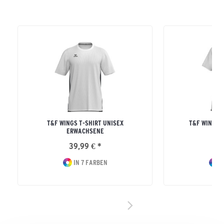
T&F WINGS T-SHIRT UNISEX
T&F WINGS 
ERWACHSENE
39,99 € *
39
IN 7 FARBEN
I