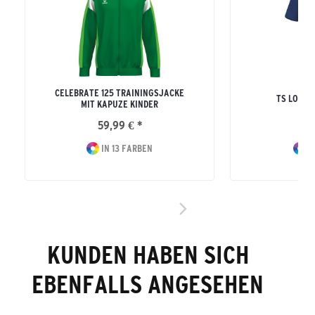
CELEBRATE 125 TRAININGSJACKE
TS LOGO 
MIT KAPUZE KINDER
59,99 € *
17
IN 13 FARBEN
I
KUNDEN HABEN SICH
EBENFALLS ANGESEHEN