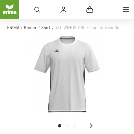
ERIMA
Kinder
Shirt
T&F WINGS T-Shirt function Kinder