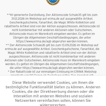
**KI-generierte Darstellung. Der Aktionscode Schule35 gilt bis zum
31.12.2026 im Webshop auf erima.de auf ausgewählte Artikel.
Geschenkgutscheine, Fanartikel, die Magic White Kollektion und
rabattierte Artikel sind von der Aktion ausgeschlossen. Aktionscode ist
nicht kombinierbar mit anderen Aktionen oder Gutscheinen.
Aktionscode muss im Warenkorb eingeben werden. Es gelten im
Übrigen die Allgemeinen Geschäftsbedingungen, die unter
https://www.erima.de/agb abgerufen werden können.
** Der Aktionscode Schule26 gilt bis zum 13.09.2026 im Webshop auf
erima.de auf ausgewählte Artikel. Geschenkgutscheine, Fanartikel, die
Magic White Kollektion und rabattierte Artikel sind von der Aktion
ausgeschlossen. Aktionscode ist nicht kombinierbar mit anderen
Aktionen oder Gutscheinen. Aktionscode muss im Warenkorb eingeben
werden. Es gelten im Übrigen die Allgemeinen Geschäftsbedingungen,
die unter https://www.erima.de/agb abgerufen werden können.
* Der Rabattcode ist zur einmaligen Einlösung im ERIMA Webshop
innerhalb von 90 Tagen ab Zustellung gültig. Das Angebot gilt
ausschließlich für Erstanmeldungen zum Newsletter. Reduzierte Ware
Diese Website verwendet Cookies, um Ihnen die
sowie Geschenkgutscheine sind vom Rabatt ausgeschlossen. Der
bestmögliche Funktionalität bieten zu können. Anderen
Rabattcode ist nicht mit anderen Aktionen oder Gutscheinen
kombinierbar. Der Mindestbestellwert beträgt 50 €
Cookies, die der Direktwerbung dienen oder die
*
Interaktion mit anderen Websites und sozialen
Netzwerken vereinfachen sollen, können Sie
*Alle Preise verstehen sich inkl. Mehrwertsteuer und zzgl.
widersprechen.
Versandkosten
und ggf. Nachnahmegebühren, wenn nicht anders