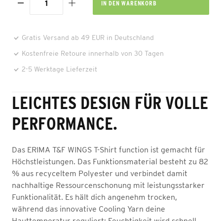
IN DEN
WARENKORB
Gratis Versand ab 49 EUR in Deutschland
Kostenfreie Retoure innerhalb von 30 Tagen
2-5 Werktage Lieferzeit
LEICHTES DESIGN FÜR VOLLE
PERFORMANCE.
Das ERIMA T&F WINGS T-Shirt function ist gemacht für
Höchstleistungen. Das Funktionsmaterial besteht zu 82
% aus recyceltem Polyester und verbindet damit
nachhaltige Ressourcenschonung mit leistungsstarker
Funktionalität. Es hält dich angenehm trocken,
während das innovative Cooling Yarn deine
Hauttemperatur reguliert: Feuchtigkeit wird schnell