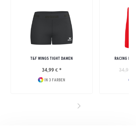
T&F WINGS TIGHT DAMEN
RACING LA T
34,99 € *
34,99 €
IN 3 FARBEN
I