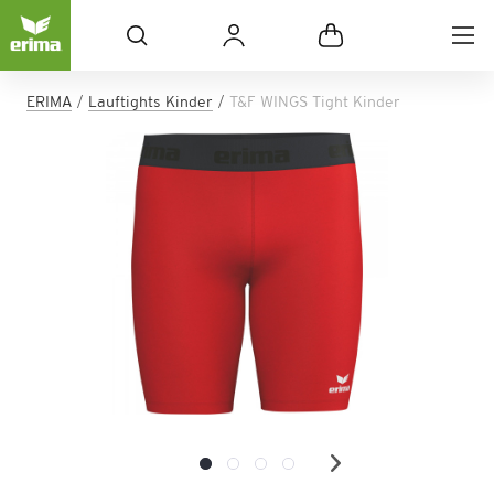
ERIMA
Lauftights Kinder
T&F WINGS Tight Kinder