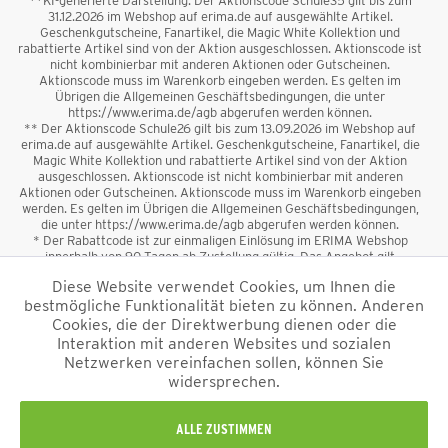
**KI-generierte Darstellung. Der Aktionscode Schule35 gilt bis zum
31.12.2026 im Webshop auf erima.de auf ausgewählte Artikel.
Geschenkgutscheine, Fanartikel, die Magic White Kollektion und
rabattierte Artikel sind von der Aktion ausgeschlossen. Aktionscode ist
nicht kombinierbar mit anderen Aktionen oder Gutscheinen.
Aktionscode muss im Warenkorb eingeben werden. Es gelten im
Übrigen die Allgemeinen Geschäftsbedingungen, die unter
https://www.erima.de/agb abgerufen werden können.
** Der Aktionscode Schule26 gilt bis zum 13.09.2026 im Webshop auf
erima.de auf ausgewählte Artikel. Geschenkgutscheine, Fanartikel, die
Magic White Kollektion und rabattierte Artikel sind von der Aktion
ausgeschlossen. Aktionscode ist nicht kombinierbar mit anderen
Aktionen oder Gutscheinen. Aktionscode muss im Warenkorb eingeben
werden. Es gelten im Übrigen die Allgemeinen Geschäftsbedingungen,
die unter https://www.erima.de/agb abgerufen werden können.
* Der Rabattcode ist zur einmaligen Einlösung im ERIMA Webshop
innerhalb von 90 Tagen ab Zustellung gültig. Das Angebot gilt
ausschließlich für Erstanmeldungen zum Newsletter. Reduzierte Ware
Diese Website verwendet Cookies, um Ihnen die
sowie Geschenkgutscheine sind vom Rabatt ausgeschlossen. Der
bestmögliche Funktionalität bieten zu können. Anderen
Rabattcode ist nicht mit anderen Aktionen oder Gutscheinen
kombinierbar. Der Mindestbestellwert beträgt 50 €
Cookies, die der Direktwerbung dienen oder die
*
Interaktion mit anderen Websites und sozialen
Netzwerken vereinfachen sollen, können Sie
*Alle Preise verstehen sich inkl. Mehrwertsteuer und zzgl.
widersprechen.
Versandkosten
und ggf. Nachnahmegebühren, wenn nicht anders
beschrieben.