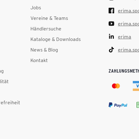
Jobs
erima.sp
Vereine & Teams
erima.sp
Händlersuche
erima
Kataloge & Downloads
News & Blog
erima.sp
Kontakt
ng
ZAHLUNGSMET
lität
efreiheit