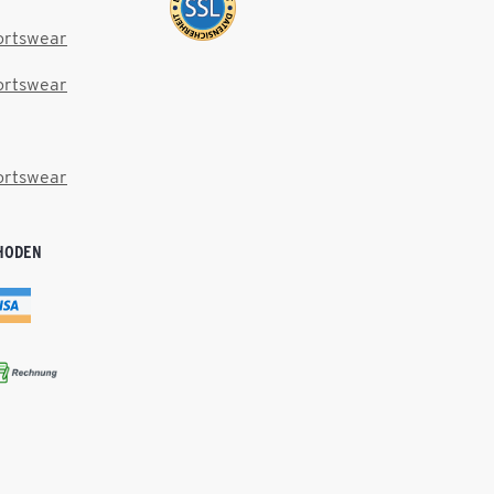
ortswear
ortswear
ortswear
HODEN