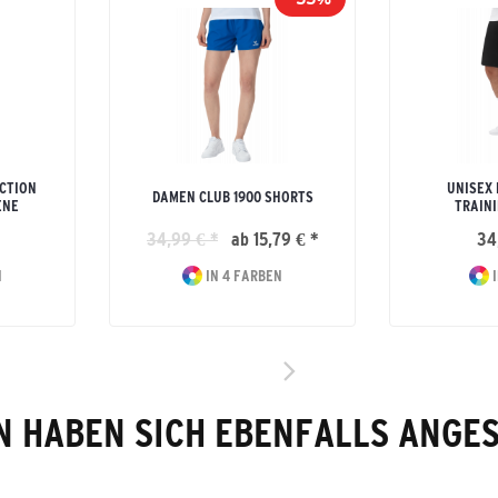
CTION
UNISEX
DAMEN CLUB 1900 SHORTS
ENE
TRAIN
34,99 € *
ab 15,79 € *
34
N
IN 4 FARBEN
I
 HABEN SICH EBENFALLS ANGE