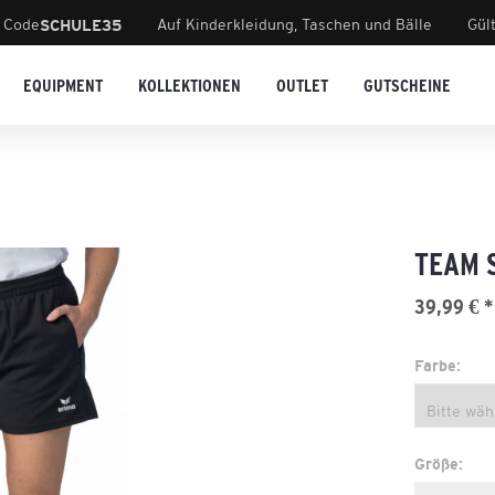
 Code
Auf Kinderkleidung, Taschen und Bälle
Gül
SCHULE35
EQUIPMENT
KOLLEKTIONEN
OUTLET
GUTSCHEINE
TEAM 
39,99 € *
Farbe:
Größe: