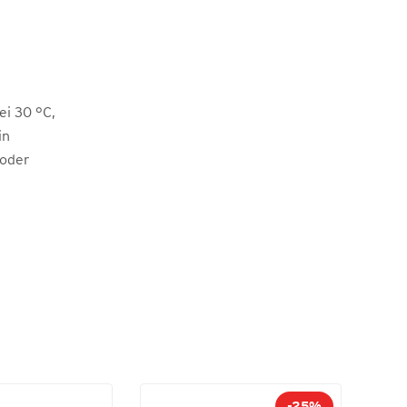
i 30 °C,
in
 oder
-25%