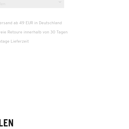
Versand ab 49 EUR in Deutschland
reie Retoure innerhalb von 30 Tagen
ktage Lieferzeit
LEN