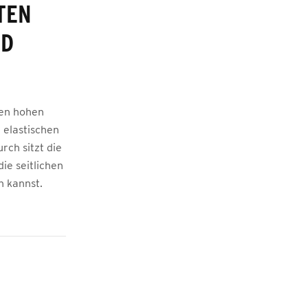
TEN
ND
nen hohen
 elastischen
rch sitzt die
ie seitlichen
n kannst.