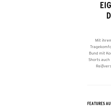
EI
D
Mit ihre
Tragekomfor
Bund mit Kor
Shorts auch 
Reißvers
FEATURES AU