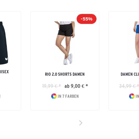
-55%
NISEX
RIO 2.0 SHORTS DAMEN
DAMEN CLU
19,99 € *
ab 9,00 € *
34,99 € *
N
IN 7 FARBEN
IN