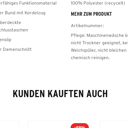
erfähiges Funktionsmaterial
100% Polyester (recycelt)
her Bund mit Kordelzug
MEHR ZUM PRODUKT
 überdeckte
Artikelnummer:
chlusstaschen
Pflege:
Maschinenwäsche be
enslip
nicht Trockner geeignet, ke
er Damenschnitt
Weichspüler, nicht bleichen
chemisch reinigen.
KUNDEN KAUFTEN AUCH
-55%