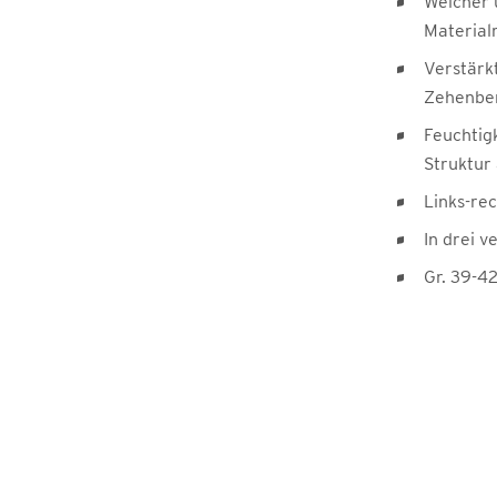
Weicher 
Material
Verstärk
Zehenbe
Feuchtig
Struktur
Links-re
In drei 
Gr. 39-4