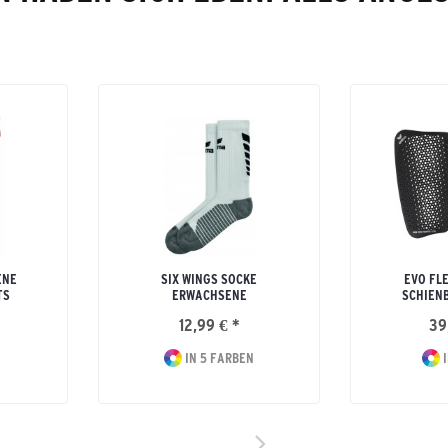
ENE
SIX WINGS SOCKE
EVO FL
TS
ERWACHSENE
SCHIEN
12,99 € *
39
IN 5 FARBEN
I