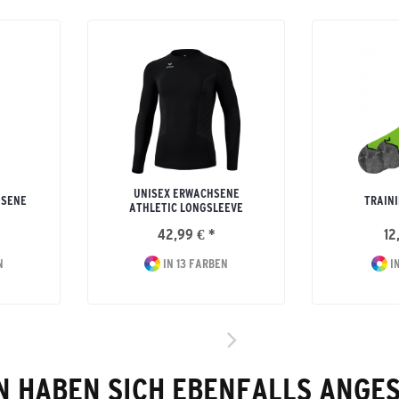
UNISEX ERWACHSENE
HSENE
TRAIN
ATHLETIC LONGSLEEVE
42,99 € *
12
N
IN 13 FARBEN
IN
 HABEN SICH EBENFALLS ANGE