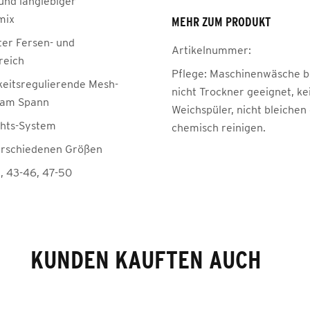
und langlebiger
mix
MEHR ZUM PRODUKT
ter Fersen- und
Artikelnummer:
reich
Pflege:
Maschinenwäsche be
keitsregulierende Mesh-
nicht Trockner geeignet, ke
 am Spann
Weichspüler, nicht bleichen
chts-System
chemisch reinigen.
verschiedenen Größen
2, 43-46, 47-50
KUNDEN KAUFTEN AUCH