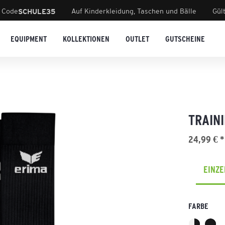
 Code
Auf Kinderkleidung, Taschen und Bälle
Gül
SCHULE35
EQUIPMENT
KOLLEKTIONEN
OUTLET
GUTSCHEINE
TRAIN
24,99 € *
EINZ
FARBE