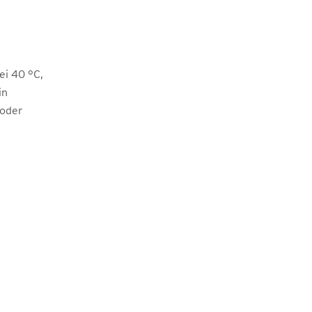
i 40 °C,
in
 oder