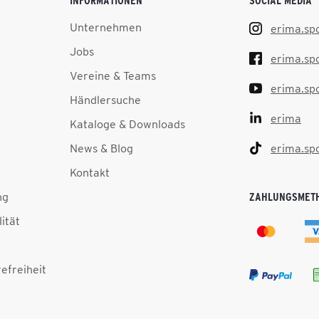
INFORMATIONEN
SOCIAL MEDIA
Unternehmen
erima.sp
Jobs
erima.sp
Vereine & Teams
erima.sp
Händlersuche
erima
Kataloge & Downloads
News & Blog
erima.sp
Kontakt
ng
ZAHLUNGSMET
lität
efreiheit