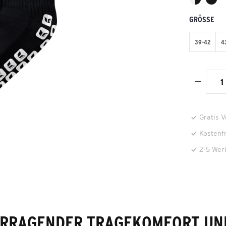
GRÖSSE
39-42
4
Gratis 
Kostenf
2-5 Wer
RRAGENDER TRAGEKOMFORT UN