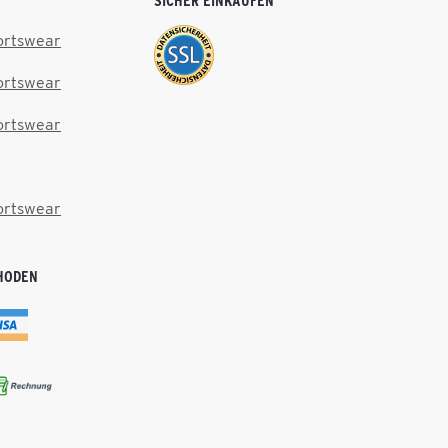
SICHER EINKAUFEN
ortswear
ortswear
ortswear
ortswear
HODEN