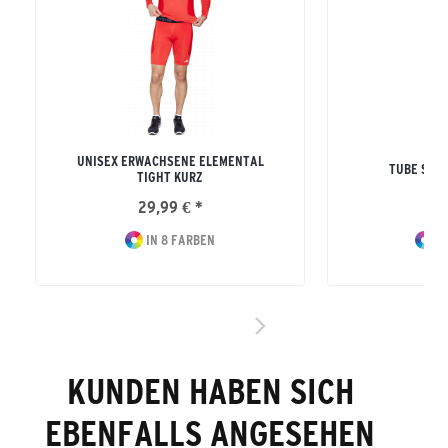
UNISEX ERWACHSENE ELEMENTAL
TUBE SOC
TIGHT KURZ
29,99 € *
8
IN 8 FARBEN
IN
KUNDEN HABEN SICH
EBENFALLS ANGESEHEN