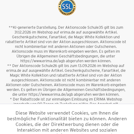
**KI-generierte Darstellung. Der Aktionscode Schule35 gilt bis zum
31.12.2026 im Webshop auf erima.de auf ausgewählte Artikel.
Geschenkgutscheine, Fanartikel, die Magic White Kollektion und
rabattierte Artikel sind von der Aktion ausgeschlossen. Aktionscode ist
nicht kombinierbar mit anderen Aktionen oder Gutscheinen.
Aktionscode muss im Warenkorb eingeben werden. Es gelten im
Übrigen die Allgemeinen Geschäftsbedingungen, die unter
https://www.erima.de/agb abgerufen werden können.
** Der Aktionscode Schule26 gilt bis zum 13.09.2026 im Webshop auf
erima.de auf ausgewählte Artikel. Geschenkgutscheine, Fanartikel, die
Magic White Kollektion und rabattierte Artikel sind von der Aktion
ausgeschlossen. Aktionscode ist nicht kombinierbar mit anderen
Aktionen oder Gutscheinen. Aktionscode muss im Warenkorb eingeben
werden. Es gelten im Übrigen die Allgemeinen Geschäftsbedingungen,
die unter https://www.erima.de/agb abgerufen werden können.
* Der Rabattcode ist zur einmaligen Einlösung im ERIMA Webshop
innerhalb von 90 Tagen ab Zustellung gültig. Das Angebot gilt
ausschließlich für Erstanmeldungen zum Newsletter. Reduzierte Ware
Diese Website verwendet Cookies, um Ihnen die
sowie Geschenkgutscheine sind vom Rabatt ausgeschlossen. Der
bestmögliche Funktionalität bieten zu können. Anderen
Rabattcode ist nicht mit anderen Aktionen oder Gutscheinen
kombinierbar. Der Mindestbestellwert beträgt 50 €
Cookies, die der Direktwerbung dienen oder die
*
Interaktion mit anderen Websites und sozialen