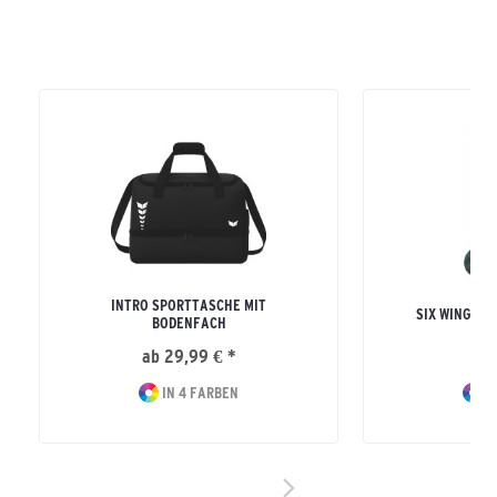
INTRO SPORTTASCHE MIT
SIX WINGS 
BODENFACH
ab 29,99 € *
12
IN 4 FARBEN
I