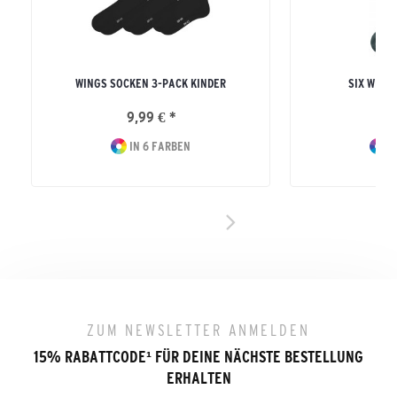
WINGS SOCKEN 3-PACK KINDER
SIX WING
9,99 € *
12
IN 6 FARBEN
I
ZUM NEWSLETTER ANMELDEN
15% RABATTCODE
¹
FÜR DEINE NÄCHSTE BESTELLUNG
ERHALTEN