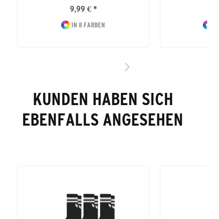
9,99 € *
12
IN 8 FARBEN
IN
KUNDEN HABEN SICH
EBENFALLS ANGESEHEN