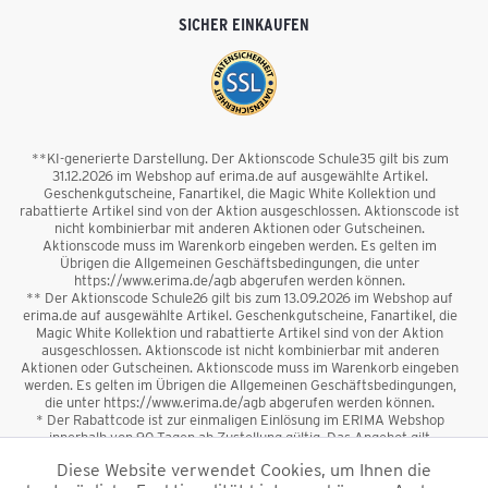
SICHER EINKAUFEN
**KI-generierte Darstellung. Der Aktionscode Schule35 gilt bis zum
31.12.2026 im Webshop auf erima.de auf ausgewählte Artikel.
Geschenkgutscheine, Fanartikel, die Magic White Kollektion und
rabattierte Artikel sind von der Aktion ausgeschlossen. Aktionscode ist
nicht kombinierbar mit anderen Aktionen oder Gutscheinen.
Aktionscode muss im Warenkorb eingeben werden. Es gelten im
Übrigen die Allgemeinen Geschäftsbedingungen, die unter
https://www.erima.de/agb abgerufen werden können.
** Der Aktionscode Schule26 gilt bis zum 13.09.2026 im Webshop auf
erima.de auf ausgewählte Artikel. Geschenkgutscheine, Fanartikel, die
Magic White Kollektion und rabattierte Artikel sind von der Aktion
ausgeschlossen. Aktionscode ist nicht kombinierbar mit anderen
Aktionen oder Gutscheinen. Aktionscode muss im Warenkorb eingeben
werden. Es gelten im Übrigen die Allgemeinen Geschäftsbedingungen,
die unter https://www.erima.de/agb abgerufen werden können.
* Der Rabattcode ist zur einmaligen Einlösung im ERIMA Webshop
innerhalb von 90 Tagen ab Zustellung gültig. Das Angebot gilt
ausschließlich für Erstanmeldungen zum Newsletter. Reduzierte Ware
Diese Website verwendet Cookies, um Ihnen die
sowie Geschenkgutscheine sind vom Rabatt ausgeschlossen. Der