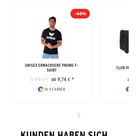
-46%
UNISEX ERWACHSENE PROMO T-
CLUB 1900 
SHIRT
17,99 € *
ab 9,74 € *
ab 2
IN 9 FARBEN
IN
KUNDEN HABEN SICH