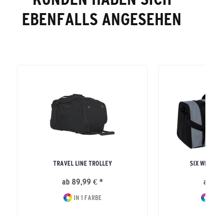
EBENFALLS ANGESEHEN
TRAVEL LINE TROLLEY
SIX WING
ab 89,99 € *
ab 2
IN 1 FARBE
IN