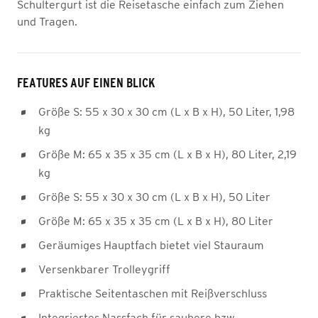
Schultergurt ist die Reisetasche einfach zum Ziehen
und Tragen.
FEATURES AUF EINEN BLICK
Größe S: 55 x 30 x 30 cm (L x B x H), 50 Liter, 1,98
kg
Größe M: 65 x 35 x 35 cm (L x B x H), 80 Liter, 2,19
kg
Größe S: 55 x 30 x 30 cm (L x B x H), 50 Liter
Größe M: 65 x 35 x 35 cm (L x B x H), 80 Liter
Geräumiges Hauptfach bietet viel Stauraum
Versenkbarer Trolleygriff
Praktische Seitentaschen mit Reißverschluss
Integriertes Nassfach für saubere bzw.