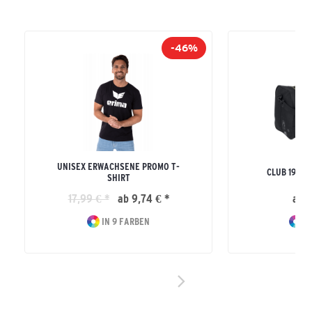
-46%
UNISEX ERWACHSENE PROMO T-
CLUB 1900 
SHIRT
17,99 € *
ab 9,74 € *
ab 2
IN 9 FARBEN
IN