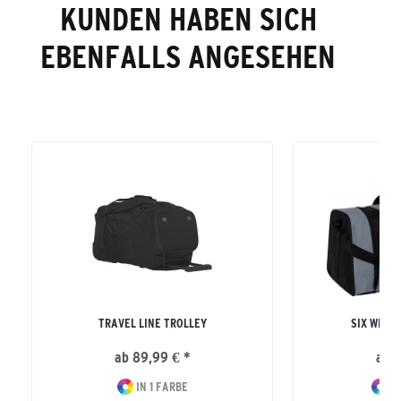
KUNDEN HABEN SICH
EBENFALLS ANGESEHEN
TRAVEL LINE TROLLEY
SIX WING
ab 89,99 € *
ab 2
IN 1 FARBE
IN