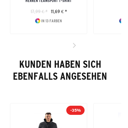
HERREN TEAMSPORT T-SHIRT
ERW
17,99 € *
11,69 € *
69
IN 13 FARBEN
I
KUNDEN HABEN SICH
EBENFALLS ANGESEHEN
-35%