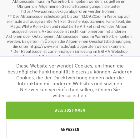
Aktionscode muss im Warenkorb eingeben werden. Es gelten im
Übrigen die Allgemeinen Geschäftsbedingungen, die unter
https://www.erima.de/agb abgerufen werden können.
** Der Aktionscode Schule26 gilt bis zum 13.09.2026 im Webshop auf
erima.de auf ausgewählte Artikel. Geschenkgutscheine, Fanartikel, die
Magic White Kollektion und rabattierte Artikel sind von der Aktion
ausgeschlossen. Aktionscode ist nicht kombinierbar mit anderen
Aktionen oder Gutscheinen. Aktionscode muss im Warenkorb eingeben
werden. Es gelten im Übrigen die Allgemeinen Geschäftsbedingungen,
die unter https://www.erima.de/agb abgerufen werden können.
* Der Rabattcode ist zur einmaligen Einlösung im ERIMA Webshop
innerhalb von 90 Tagen ab Zustellung gültig. Das Angebot gilt
ausschließlich für Erstanmeldungen zum Newsletter. Reduzierte Ware
Diese Website verwendet Cookies, um Ihnen die
sowie Geschenkgutscheine sind vom Rabatt ausgeschlossen. Der
bestmögliche Funktionalität bieten zu können. Anderen
Rabattcode ist nicht mit anderen Aktionen oder Gutscheinen
kombinierbar. Der Mindestbestellwert beträgt 50 €
Cookies, die der Direktwerbung dienen oder die
*
Interaktion mit anderen Websites und sozialen
Netzwerken vereinfachen sollen, können Sie
*Alle Preise verstehen sich inkl. Mehrwertsteuer und zzgl.
widersprechen.
Versandkosten
und ggf. Nachnahmegebühren, wenn nicht anders
beschrieben.
Impressum
AGB
Datenschutzinformation
Alle Rechte vorbehalten © 2026