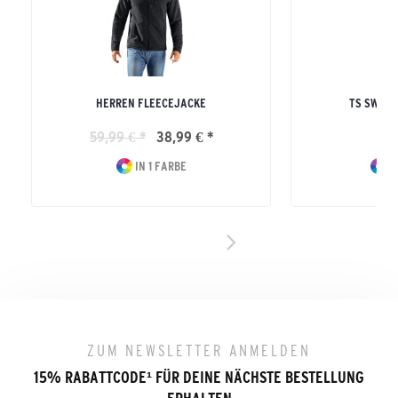
HERREN FLEECEJACKE
TS SWEA
59,99 € *
38,99 € *
54
IN 1 FARBE
IN
ZUM NEWSLETTER ANMELDEN
15% RABATTCODE
¹
FÜR DEINE NÄCHSTE BESTELLUNG