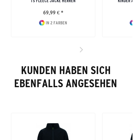
TS FLEECE JACKE HERREN
KINDER ATH
69,99 € *
37
IN 2 FARBEN
IN
KUNDEN HABEN SICH
EBENFALLS ANGESEHEN