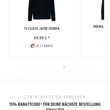
PREMIA HYD
TS FLEECE JACKE HERREN
ERW
69,99 € *
11
IN 2 FARBEN
I
ZUM NEWSLETTER ANMELDEN
15% RABATTCODE
¹
FÜR DEINE NÄCHSTE BESTELLUNG