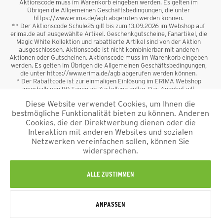
Aktionscode muss im Warenkorb eingeben werden. Es gelten im
Übrigen die Allgemeinen Geschäftsbedingungen, die unter
https://www.erima.de/agb abgerufen werden können.
** Der Aktionscode Schule26 gilt bis zum 13.09.2026 im Webshop auf
erima.de auf ausgewählte Artikel. Geschenkgutscheine, Fanartikel, die
Magic White Kollektion und rabattierte Artikel sind von der Aktion
ausgeschlossen. Aktionscode ist nicht kombinierbar mit anderen
Aktionen oder Gutscheinen. Aktionscode muss im Warenkorb eingeben
werden. Es gelten im Übrigen die Allgemeinen Geschäftsbedingungen,
die unter https://www.erima.de/agb abgerufen werden können.
* Der Rabattcode ist zur einmaligen Einlösung im ERIMA Webshop
innerhalb von 90 Tagen ab Zustellung gültig. Das Angebot gilt
ausschließlich für Erstanmeldungen zum Newsletter. Reduzierte Ware
Diese Website verwendet Cookies, um Ihnen die
sowie Geschenkgutscheine sind vom Rabatt ausgeschlossen. Der
bestmögliche Funktionalität bieten zu können. Anderen
Rabattcode ist nicht mit anderen Aktionen oder Gutscheinen
kombinierbar. Der Mindestbestellwert beträgt 50 €
Cookies, die der Direktwerbung dienen oder die
*
Interaktion mit anderen Websites und sozialen
Netzwerken vereinfachen sollen, können Sie
*Alle Preise verstehen sich inkl. Mehrwertsteuer und zzgl.
widersprechen.
Versandkosten
und ggf. Nachnahmegebühren, wenn nicht anders
beschrieben.
Impressum
AGB
Datenschutzinformation
Alle Rechte vorbehalten © 2026