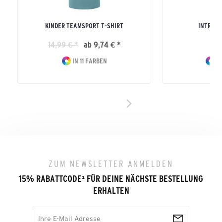
KINDER TEAMSPORT T-SHIRT
INTRO T
14,99 € *
ab 9,74 € *
15
IN 11 FARBEN
IN
ZUM NEWSLETTER ANMELDEN
15% RABATTCODE
¹
FÜR DEINE NÄCHSTE BESTELLUNG
ERHALTEN