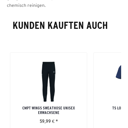
chemisch reinigen.
KUNDEN KAUFTEN AUCH
CMPT WINGS SWEATHOSE UNISEX
TS LOGO 
ERWACHSENE
ERW
59,99 € *
19