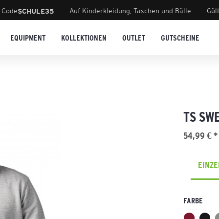
 Code
Auf Kinderkleidung, Taschen und Bälle
Gül
SCHULE35
EQUIPMENT
KOLLEKTIONEN
OUTLET
GUTSCHEINE
TS SW
54,99 € *
EINZ
FARBE