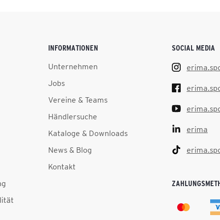
INFORMATIONEN
SOCIAL MEDIA
Unternehmen
erima.sp
Jobs
erima.sp
Vereine & Teams
erima.sp
Händlersuche
erima
Kataloge & Downloads
News & Blog
erima.sp
Kontakt
ng
ZAHLUNGSMET
lität