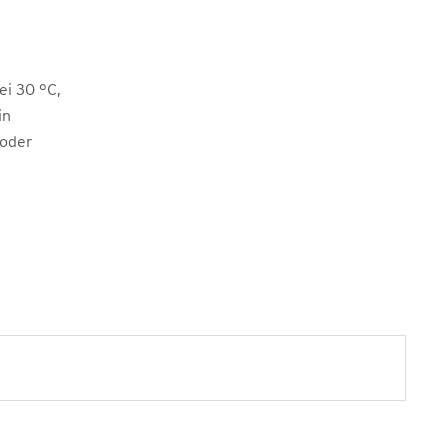
i 30 °C,
in
 oder