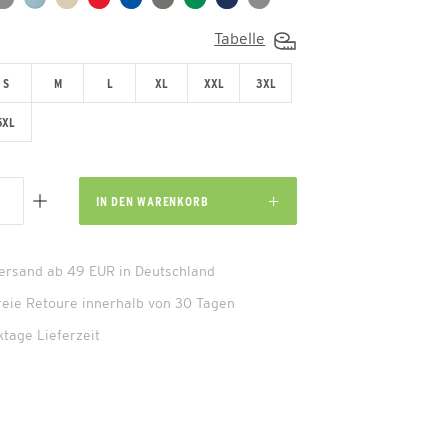
Tabelle
S
M
L
XL
XXL
3XL
5XL
IN DEN
WARENKORB
Versand ab 49 EUR in Deutschland
reie Retoure innerhalb von 30 Tagen
ktage Lieferzeit