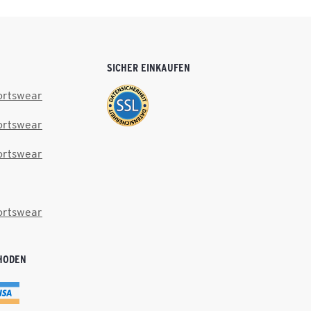
SICHER EINKAUFEN
ortswear
ortswear
ortswear
ortswear
HODEN