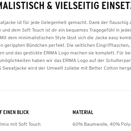
ALISTISCH & VIELSEITIG EINSE
atjacke ist für jede Gelegenheit gemacht. Dank der flauschig
e und dem Soft Touch ist dir ein bequemes Tragegefühl in jeder
 Mit dem minimalistischen Style lässt sich die Jacke easy kom
en gerippten Bündchen perfekt. Die seitlichen Eingrifftaschen,
en und das gestickte ERIMA Logo machen sie komplett. Für be
möglichkeiten haben wir das ERIMA Logo auf der Schulterparti
S Sweatjacke wird der Umwelt zuliebe mit Better Cotton herges
F EINEN BLICK
MATERIAL
mix mit Soft Touch
60% Baumwolle, 40% Poly