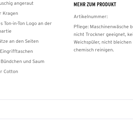
auschig angeraut
MEHR ZUM PRODUKT
r Kragen
Artikelnummer:
s Ton-in-Ton Logo an der
Pflege:
Maschinenwäsche be
partie
nicht Trockner geeignet, ke
ätze an den Seiten
Weichspüler, nicht bleichen
chemisch reinigen.
 Eingrifftaschen
e Bündchen und Saum
er Cotton