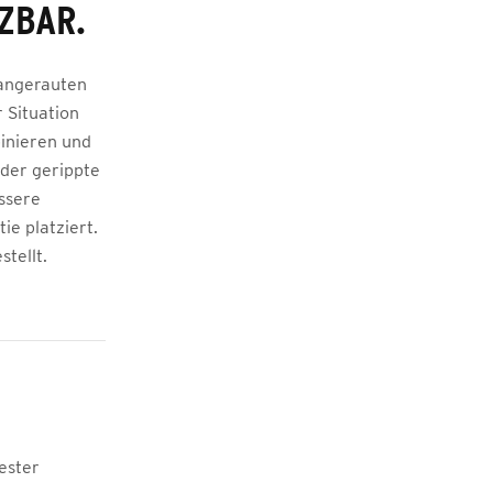
TZBAR.
 angerauten
 Situation
binieren und
 der gerippte
ssere
e platziert.
tellt.
ester