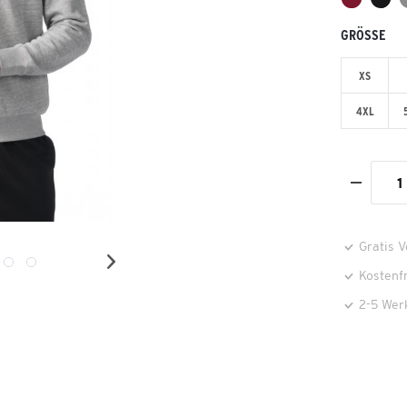
GRÖSSE
XS
4XL
Gratis 
Kostenf
2-5 Wer