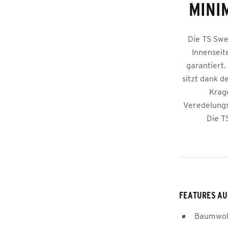
MINIM
Die TS Swe
Innenseit
garantiert.
sitzt dank d
Krag
Veredelungs
Die T
FEATURES AU
Baumwoll