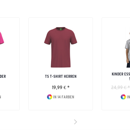
KINDER ES
NDER
TS T-SHIRT HERREN
19,99 € *
24,99 € *
N
IN 14 FARBEN
IN