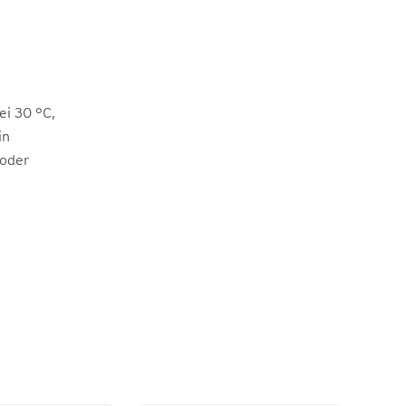
i 30 °C,
in
 oder