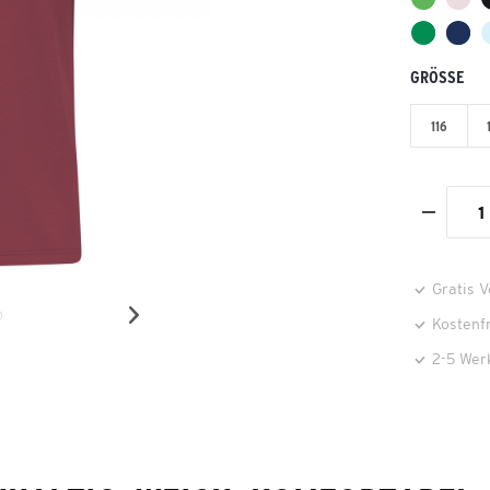
GRÖSSE
116
Gratis 
Kostenf
2-5 Wer