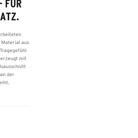
– FÜR
ATZ.
arbeiteten
 Material aus
 Tragegefühl
berzeugt mit
sausschnitt
 an der
iht.