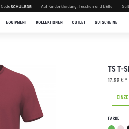
 Code
Auf Kinderkleidung, Taschen und Bälle
Gül
SCHULE35
EQUIPMENT
KOLLEKTIONEN
OUTLET
GUTSCHEINE
TS T-S
17,99 € *
EINZ
FARBE