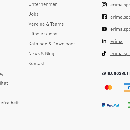
Unternehmen
erima.sp
Jobs
erima.sp
Vereine & Teams
erima.sp
Händlersuche
erima
Kataloge & Downloads
News & Blog
erima.sp
Kontakt
ng
ZAHLUNGSMET
lität
efreiheit