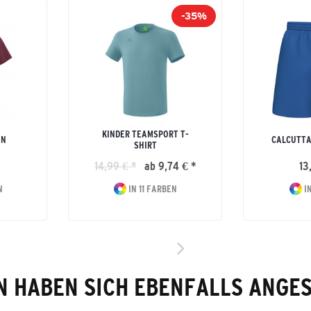
-35%
KINDER TEAMSPORT T-
EN
CALCUTTA
SHIRT
14,99 € *
ab 9,74 € *
13
N
IN 11 FARBEN
IN
 HABEN SICH EBENFALLS ANGE