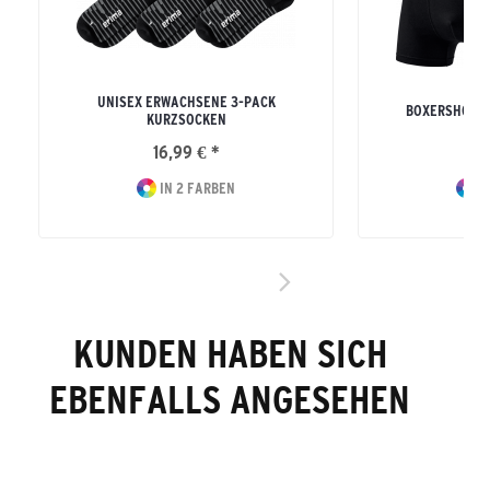
UNISEX ERWACHSENE 3-PACK
BOXERSHORTS
KURZSOCKEN
16,99 € *
22
IN 2 FARBEN
I
KUNDEN HABEN SICH
EBENFALLS ANGESEHEN