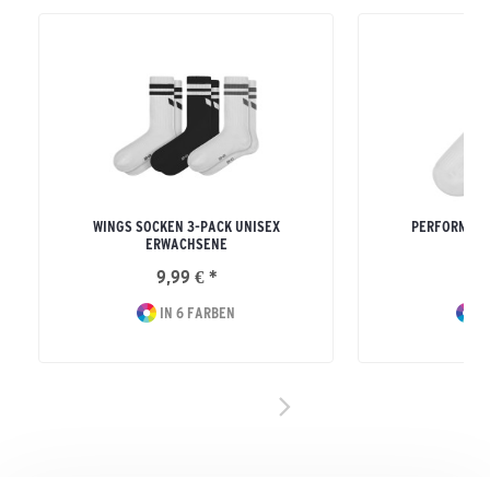
WINGS SOCKEN 3-PACK UNISEX
PERFORMANC
ERWACHSENE
ERW
9,99 € *
16
IN 6 FARBEN
I