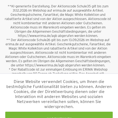
**KI-generierte Darstellung. Der Aktionscode Schule35 gilt bis zum
31.12.2026 im Webshop auf erima.de auf ausgewählte Artikel.
Geschenkgutscheine, Fanartikel, die Magic White Kollektion und
rabattierte Artikel sind von der Aktion ausgeschlossen. Aktionscode ist
nicht kombinierbar mit anderen Aktionen oder Gutscheinen.
Aktionscode muss im Warenkorb eingeben werden. Es gelten im
Übrigen die Allgemeinen Geschäftsbedingungen, die unter
https://www.erima.de/agb abgerufen werden können.
** Der Aktionscode Schule26 gilt bis zum 13.09.2026 im Webshop auf
erima.de auf ausgewählte Artikel. Geschenkgutscheine, Fanartikel, die
Magic White Kollektion und rabattierte Artikel sind von der Aktion
ausgeschlossen. Aktionscode ist nicht kombinierbar mit anderen
Aktionen oder Gutscheinen. Aktionscode muss im Warenkorb eingeben
werden. Es gelten im Übrigen die Allgemeinen Geschäftsbedingungen,
die unter https://www.erima.de/agb abgerufen werden können.
* Der Rabattcode ist zur einmaligen Einlösung im ERIMA Webshop
innerhalb von 90 Tagen ab Zustellung gültig. Das Angebot gilt
ausschließlich für Erstanmeldungen zum Newsletter. Reduzierte Ware
Diese Website verwendet Cookies, um Ihnen die
sowie Geschenkgutscheine sind vom Rabatt ausgeschlossen. Der
bestmögliche Funktionalität bieten zu können. Anderen
Rabattcode ist nicht mit anderen Aktionen oder Gutscheinen
kombinierbar. Der Mindestbestellwert beträgt 50 €
Cookies, die der Direktwerbung dienen oder die
*
Interaktion mit anderen Websites und sozialen
Netzwerken vereinfachen sollen, können Sie
*Alle Preise verstehen sich inkl. Mehrwertsteuer und zzgl.
widersprechen.
Versandkosten
und ggf. Nachnahmegebühren, wenn nicht anders
beschrieben.