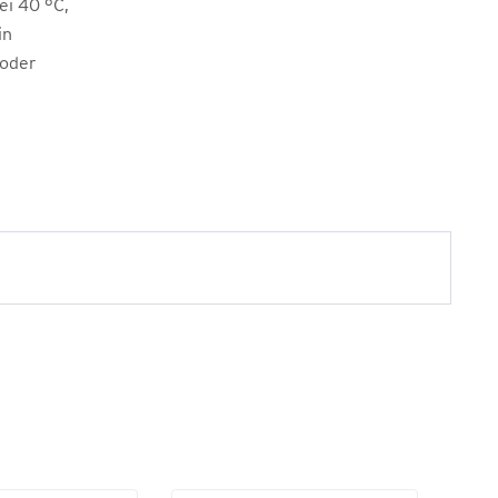
i 40 °C,
in
 oder