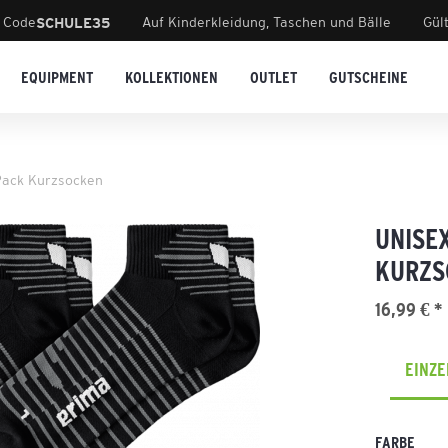
 Code
Auf Kinderkleidung, Taschen und Bälle
Gül
SCHULE35
EQUIPMENT
KOLLEKTIONEN
OUTLET
GUTSCHEINE
Pack Kurzsocken
UNISE
KURZS
16,99 € *
EINZ
FARBE