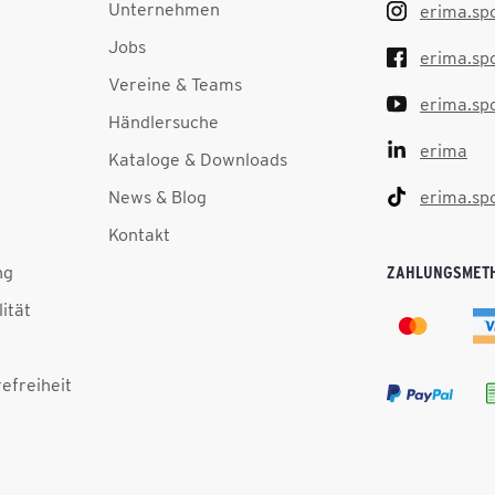
Unternehmen
erima.sp
Jobs
erima.sp
Vereine & Teams
erima.sp
Händlersuche
erima
Kataloge & Downloads
News & Blog
erima.sp
Kontakt
ng
ZAHLUNGSMET
lität
efreiheit