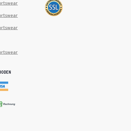
ortswear
ortswear
ortswear
ortswear
HODEN