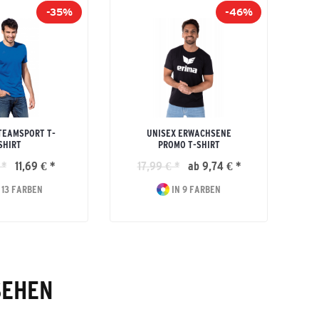
-35%
-46%
TEAMSPORT T-
UNISEX ERWACHSENE
SHIRT
PROMO T-SHIRT
 *
11,69 € *
17,99 € *
ab 9,74 € *
 13 FARBEN
IN 9 FARBEN
SEHEN