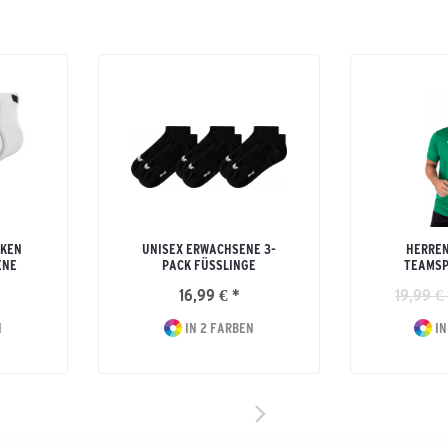
KEN
UNISEX ERWACHSENE 3-
HERREN
ENE
PACK FÜSSLINGE
TEAMSP
16,99 € *
19,99 €
N
IN 2 FARBEN
IN