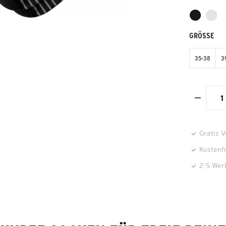
GRÖSSE
35-38
3
Gratis 
Kostenf
2-5 Wer