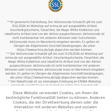
**KI-generierte Darstellung. Der Aktionscode Schule35 gilt bis zum
31.12.2026 im Webshop auf erima.de auf ausgewählte Artikel.
Geschenkgutscheine, Fanartikel, die Magic White Kollektion und
rabattierte Artikel sind von der Aktion ausgeschlossen. Aktionscode ist
nicht kombinierbar mit anderen Aktionen oder Gutscheinen.
Aktionscode muss im Warenkorb eingeben werden. Es gelten im
Übrigen die Allgemeinen Geschäftsbedingungen, die unter
https://www.erima.de/agb abgerufen werden können.
** Der Aktionscode Schule26 gilt bis zum 13.09.2026 im Webshop auf
erima.de auf ausgewählte Artikel. Geschenkgutscheine, Fanartikel, die
Magic White Kollektion und rabattierte Artikel sind von der Aktion
ausgeschlossen. Aktionscode ist nicht kombinierbar mit anderen
Aktionen oder Gutscheinen. Aktionscode muss im Warenkorb eingeben
werden. Es gelten im Übrigen die Allgemeinen Geschäftsbedingungen,
die unter https://www.erima.de/agb abgerufen werden können.
* Der Rabattcode ist zur einmaligen Einlösung im ERIMA Webshop
innerhalb von 90 Tagen ab Zustellung gültig. Das Angebot gilt
ausschließlich für Erstanmeldungen zum Newsletter. Reduzierte Ware
Diese Website verwendet Cookies, um Ihnen die
sowie Geschenkgutscheine sind vom Rabatt ausgeschlossen. Der
bestmögliche Funktionalität bieten zu können. Anderen
Rabattcode ist nicht mit anderen Aktionen oder Gutscheinen
kombinierbar. Der Mindestbestellwert beträgt 50 €
Cookies, die der Direktwerbung dienen oder die
*
Interaktion mit anderen Websites und sozialen