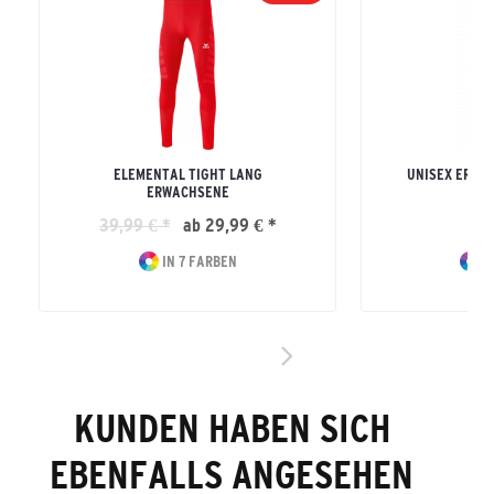
ELEMENTAL TIGHT LANG
UNISEX ERWA
ERWACHSENE
TI
39,99 € *
ab 29,99 € *
29
IN 7 FARBEN
I
KUNDEN HABEN SICH
EBENFALLS ANGESEHEN