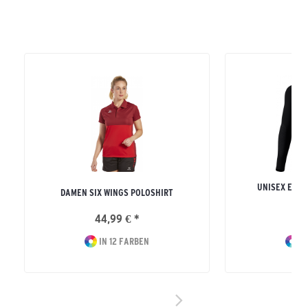
UNISEX ERW
DAMEN SIX WINGS POLOSHIRT
LON
44,99 € *
42
IN 12 FARBEN
IN