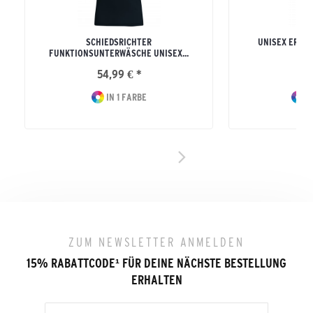
SCHIEDSRICHTER
UNISEX ERWA
FUNKTIONSUNTERWÄSCHE UNISEX...
TI
54,99 € *
29
IN 1 FARBE
I
ZUM NEWSLETTER ANMELDEN
15% RABATTCODE
¹
FÜR DEINE NÄCHSTE BESTELLUNG
ERHALTEN