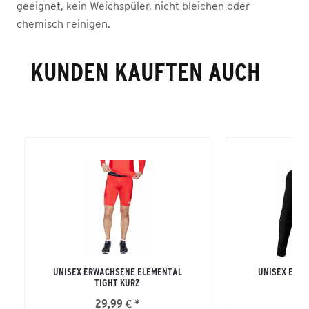
geeignet, kein Weichspüler, nicht bleichen oder
chemisch reinigen.
KUNDEN KAUFTEN AUCH
UNISEX ERWACHSENE ELEMENTAL
UNISEX ERW
TIGHT KURZ
LON
29,99 € *
42