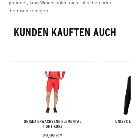
geeignet, kein Weichspüler, nicht bleichen oder
chemisch reinigen.
KUNDEN KAUFTEN AUCH
UNISEX ERWACHSENE ELEMENTAL
UNISEX ERW
TIGHT KURZ
LON
29,99 € *
42