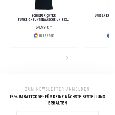
SCHIEDSRICHTER
UNISEX ERWA
FUNKTIONSUNTERWÄSCHE UNISEX...
TI
54,99 € *
29
IN 1 FARBE
I
ZUM NEWSLETTER ANMELDEN
15% RABATTCODE
¹
FÜR DEINE NÄCHSTE BESTELLUNG
ERHALTEN