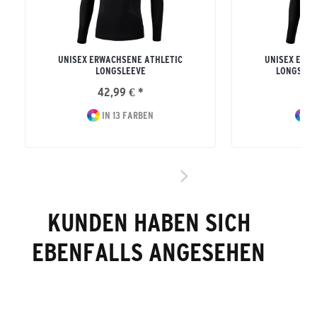
UNISEX ERWACHSENE ATHLETIC
UNISEX ERW
LONGSLEEVE
LONGSLEE
42,99 € *
42
IN 13 FARBEN
I
KUNDEN HABEN SICH
EBENFALLS ANGESEHEN