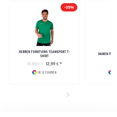
-35%
HERREN FUNKTIONS TEAMSPORT T-
DAMEN PERF
SHIRT
19,99 € *
12,99 € *
29
IN 12 FARBEN
IN