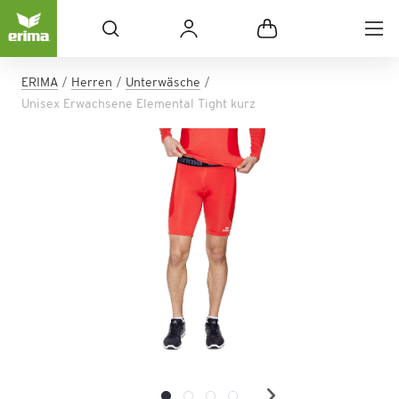
ERIMA
Herren
Unterwäsche
Unisex Erwachsene Elemental Tight kurz