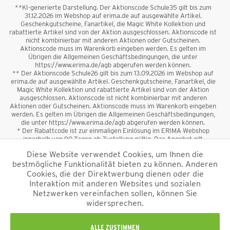
**KI-generierte Darstellung. Der Aktionscode Schule35 gilt bis zum
31.12.2026 im Webshop auf erima.de auf ausgewählte Artikel.
Geschenkgutscheine, Fanartikel, die Magic White Kollektion und
rabattierte Artikel sind von der Aktion ausgeschlossen. Aktionscode ist
nicht kombinierbar mit anderen Aktionen oder Gutscheinen.
Aktionscode muss im Warenkorb eingeben werden. Es gelten im
Übrigen die Allgemeinen Geschäftsbedingungen, die unter
https://www.erima.de/agb abgerufen werden können.
** Der Aktionscode Schule26 gilt bis zum 13.09.2026 im Webshop auf
erima.de auf ausgewählte Artikel. Geschenkgutscheine, Fanartikel, die
Magic White Kollektion und rabattierte Artikel sind von der Aktion
ausgeschlossen. Aktionscode ist nicht kombinierbar mit anderen
Aktionen oder Gutscheinen. Aktionscode muss im Warenkorb eingeben
werden. Es gelten im Übrigen die Allgemeinen Geschäftsbedingungen,
die unter https://www.erima.de/agb abgerufen werden können.
* Der Rabattcode ist zur einmaligen Einlösung im ERIMA Webshop
innerhalb von 90 Tagen ab Zustellung gültig. Das Angebot gilt
ausschließlich für Erstanmeldungen zum Newsletter. Reduzierte Ware
Diese Website verwendet Cookies, um Ihnen die
sowie Geschenkgutscheine sind vom Rabatt ausgeschlossen. Der
bestmögliche Funktionalität bieten zu können. Anderen
Rabattcode ist nicht mit anderen Aktionen oder Gutscheinen
kombinierbar. Der Mindestbestellwert beträgt 50 €
Cookies, die der Direktwerbung dienen oder die
*
Interaktion mit anderen Websites und sozialen
Netzwerken vereinfachen sollen, können Sie
*Alle Preise verstehen sich inkl. Mehrwertsteuer und zzgl.
widersprechen.
Versandkosten
und ggf. Nachnahmegebühren, wenn nicht anders
beschrieben.