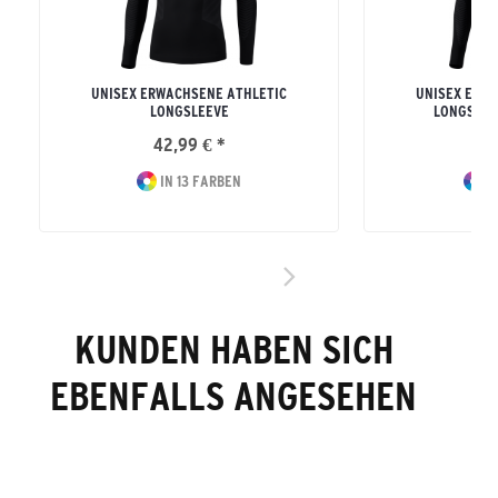
UNISEX ERWACHSENE ATHLETIC
UNISEX ERW
LONGSLEEVE
LONGSLEE
42,99 € *
42
IN 13 FARBEN
I
KUNDEN HABEN SICH
EBENFALLS ANGESEHEN