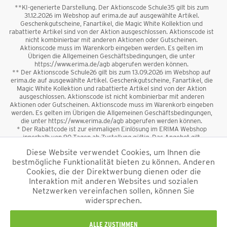
**KI-generierte Darstellung. Der Aktionscode Schule35 gilt bis zum
31.12.2026 im Webshop auf erima.de auf ausgewählte Artikel.
Geschenkgutscheine, Fanartikel, die Magic White Kollektion und
rabattierte Artikel sind von der Aktion ausgeschlossen. Aktionscode ist
nicht kombinierbar mit anderen Aktionen oder Gutscheinen.
Aktionscode muss im Warenkorb eingeben werden. Es gelten im
Übrigen die Allgemeinen Geschäftsbedingungen, die unter
https://www.erima.de/agb abgerufen werden können.
** Der Aktionscode Schule26 gilt bis zum 13.09.2026 im Webshop auf
erima.de auf ausgewählte Artikel. Geschenkgutscheine, Fanartikel, die
Magic White Kollektion und rabattierte Artikel sind von der Aktion
ausgeschlossen. Aktionscode ist nicht kombinierbar mit anderen
Aktionen oder Gutscheinen. Aktionscode muss im Warenkorb eingeben
werden. Es gelten im Übrigen die Allgemeinen Geschäftsbedingungen,
die unter https://www.erima.de/agb abgerufen werden können.
* Der Rabattcode ist zur einmaligen Einlösung im ERIMA Webshop
innerhalb von 90 Tagen ab Zustellung gültig. Das Angebot gilt
ausschließlich für Erstanmeldungen zum Newsletter. Reduzierte Ware
Diese Website verwendet Cookies, um Ihnen die
sowie Geschenkgutscheine sind vom Rabatt ausgeschlossen. Der
bestmögliche Funktionalität bieten zu können. Anderen
Rabattcode ist nicht mit anderen Aktionen oder Gutscheinen
kombinierbar. Der Mindestbestellwert beträgt 50 €
Cookies, die der Direktwerbung dienen oder die
*
Interaktion mit anderen Websites und sozialen
Netzwerken vereinfachen sollen, können Sie
*Alle Preise verstehen sich inkl. Mehrwertsteuer und zzgl.
widersprechen.
Versandkosten
und ggf. Nachnahmegebühren, wenn nicht anders
beschrieben.