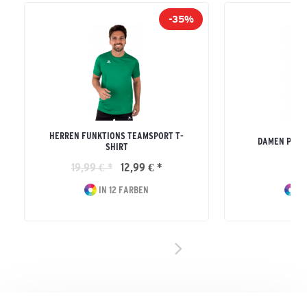
-35%
HERREN FUNKTIONS TEAMSPORT T-
DAMEN PERF
SHIRT
19,99 € *
12,99 € *
29
IN 12 FARBEN
IN