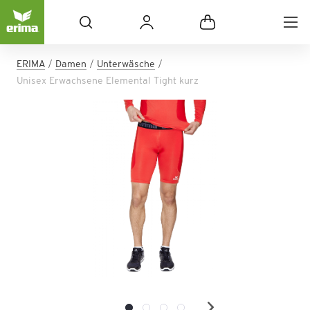
ERIMA
Damen
Unterwäsche
Unisex Erwachsene Elemental Tight kurz