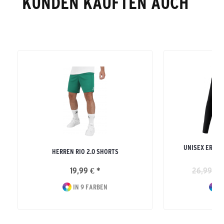
KUNDEN KAUFTEN AUCH
UNISEX ERWAC
HERREN RIO 2.0 SHORTS
L
19,99 € *
26,99 € *
IN 9 FARBEN
I