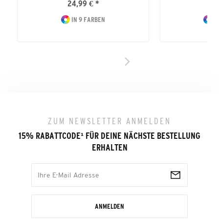
24,99 € *
17
IN 9 FARBEN
IN
ZUM NEWSLETTER ANMELDEN
15% RABATTCODE
¹
FÜR DEINE NÄCHSTE BESTELLUNG
ERHALTEN
ANMELDEN