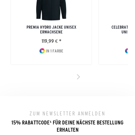
PREMIA HYDRO JACKE UNISEX
CELEBRATE 1
ERWACHSENE
UNISEX
119,99 € *
59
IN 1 FARBE
IN
ZUM NEWSLETTER ANMELDEN
15% RABATTCODE
¹
FÜR DEINE NÄCHSTE BESTELLUNG
ERHALTEN