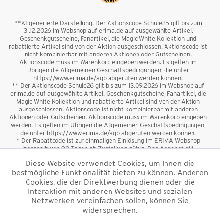
**KI-generierte Darstellung. Der Aktionscode Schule35 gilt bis zum
31.12.2026 im Webshop auf erima.de auf ausgewählte Artikel.
Geschenkgutscheine, Fanartikel, die Magic White Kollektion und
rabattierte Artikel sind von der Aktion ausgeschlossen. Aktionscode ist
nicht kombinierbar mit anderen Aktionen oder Gutscheinen.
Aktionscode muss im Warenkorb eingeben werden. Es gelten im
Übrigen die Allgemeinen Geschäftsbedingungen, die unter
https://www.erima.de/agb abgerufen werden können.
** Der Aktionscode Schule26 gilt bis zum 13.09.2026 im Webshop auf
erima.de auf ausgewählte Artikel. Geschenkgutscheine, Fanartikel, die
Magic White Kollektion und rabattierte Artikel sind von der Aktion
ausgeschlossen. Aktionscode ist nicht kombinierbar mit anderen
Aktionen oder Gutscheinen. Aktionscode muss im Warenkorb eingeben
werden. Es gelten im Übrigen die Allgemeinen Geschäftsbedingungen,
die unter https://www.erima.de/agb abgerufen werden können.
* Der Rabattcode ist zur einmaligen Einlösung im ERIMA Webshop
innerhalb von 90 Tagen ab Zustellung gültig. Das Angebot gilt
ausschließlich für Erstanmeldungen zum Newsletter. Reduzierte Ware
Diese Website verwendet Cookies, um Ihnen die
sowie Geschenkgutscheine sind vom Rabatt ausgeschlossen. Der
bestmögliche Funktionalität bieten zu können. Anderen
Rabattcode ist nicht mit anderen Aktionen oder Gutscheinen
kombinierbar. Der Mindestbestellwert beträgt 50 €
Cookies, die der Direktwerbung dienen oder die
*
Interaktion mit anderen Websites und sozialen
Netzwerken vereinfachen sollen, können Sie
*Alle Preise verstehen sich inkl. Mehrwertsteuer und zzgl.
widersprechen.
Versandkosten
und ggf. Nachnahmegebühren, wenn nicht anders
beschrieben.