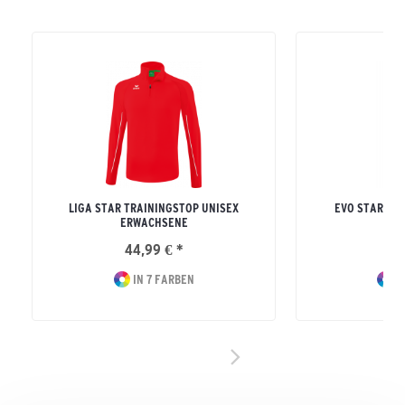
LIGA STAR TRAININGSTOP UNISEX
EVO STAR TR
ERWACHSENE
ERW
44,99 € *
54
IN 7 FARBEN
IN