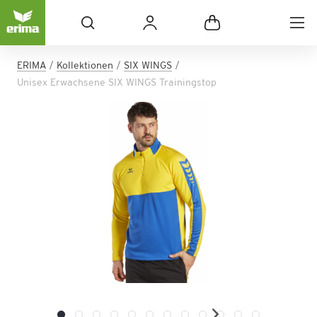
ERIMA
Kollektionen
SIX WINGS
Unisex Erwachsene SIX WINGS Trainingstop